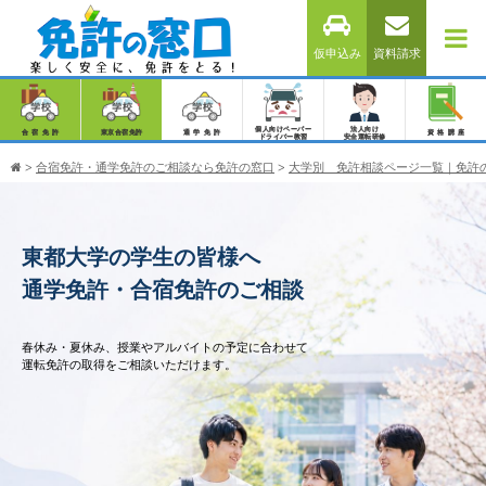
仮申込み
資料請求
個人向けペーパー
法人向け
合宿免許
東京合宿免許
通学免許
資格講座
ドライバー教習
安全運転研修
>
合宿免許・通学免許のご相談なら免許の窓口
>
大学別 免許相談ページ一覧｜免許
東都大学の学生の皆様へ
通学免許・合宿免許のご相談
春休み・夏休み、授業やアルバイトの予定に合わせて
運転免許の取得をご相談いただけます。