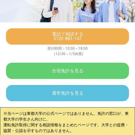
電話で相談する
0120-883-147
受付時間：10:00～18:00
（12/30～1/3休業)
合宿免許を見る
通学免許を見る
※当ページは
東都大学
の公式ページではありません。免許の窓口が、
東
都大学
の学生さん向けに、
運転免許取得に関する相談情報をまとめたページです。大学との提携・
協賛・公認を示すものではありません。