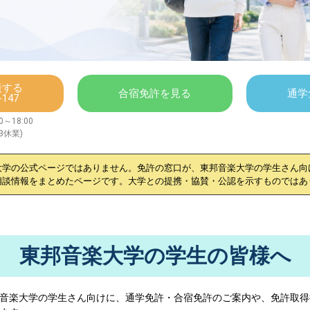
談する
合宿免許を見る
通学
-147
～18:00
/3休業)
大学
の公式ページではありません。免許の窓口が、
東邦音楽大学
の学生さん向
相談情報をまとめたページです。大学との提携・協賛・公認を示すものではあ
東邦音楽大学の学生の皆様へ
音楽大学
の学生さん向けに、通学免許・合宿免許のご案内や、免許取得