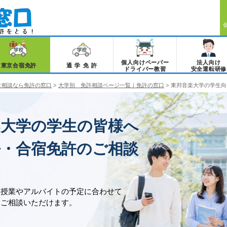
個人向けペーパー
法人向け
東京合宿免許
通学免許
ドライバー教習
安全運転研修
ご相談なら免許の窓口
>
大学別 免許相談ページ一覧｜免許の窓口
>
東邦音楽大学の学生向
楽大学の学生の皆様へ
許・合宿免許のご相談
、授業やアルバイトの予定に合わせて
をご相談いただけます。