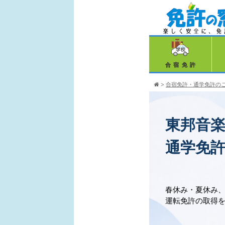
合宿免許
>
合宿免許・通学免許の
東邦音
通学免
春休み・夏休み
運転免許の取得