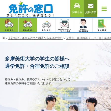
仮申込み
資料請求
個人向けペーパー
法人向け
合宿免許
東京合宿免許
通学免許
資格講座
ドライバー教習
安全運転研修
>
合宿免許・通学免許のご相談なら免許の窓口
>
大学別 免許相談ページ一覧｜免許
多摩美術大学の学生の皆様へ
通学免許・合宿免許のご相談
春休み・夏休み、授業やアルバイトの予定に合わせて
運転免許の取得をご相談いただけます。