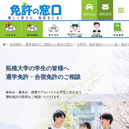
仮申込み
資料請求
個人向けペーパー
法人向け
合宿免許
東京合宿免許
通学免許
資格講座
ドライバー教習
安全運転研修
>
合宿免許・通学免許のご相談なら免許の窓口
>
大学別 免許相談ページ一覧｜免許
拓殖大学の学生の皆様へ
通学免許・合宿免許のご相談
春休み・夏休み、授業やアルバイトの予定に合わせて
運転免許の取得をご相談いただけます。