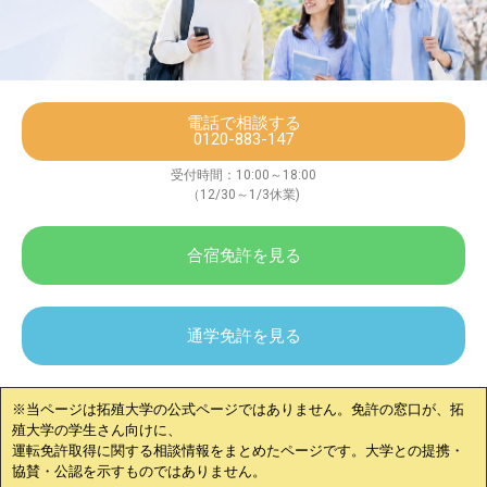
電話で相談する
0120-883-147
受付時間：10:00～18:00
（12/30～1/3休業)
合宿免許を見る
通学免許を見る
※当ページは
拓殖大学
の公式ページではありません。免許の窓口が、
拓
殖大学
の学生さん向けに、
運転免許取得に関する相談情報をまとめたページです。大学との提携・
協賛・公認を示すものではありません。