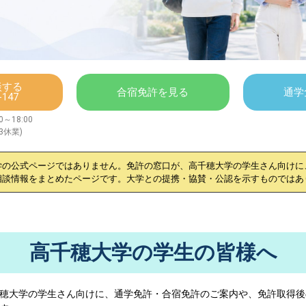
談する
合宿免許を見る
通学
-147
～18:00
/3休業)
学
の公式ページではありません。免許の窓口が、
高千穂大学
の学生さん向けに
相談情報をまとめたページです。大学との提携・協賛・公認を示すものではあ
高千穂大学の学生の皆様へ
穂大学
の学生さん向けに、通学免許・合宿免許のご案内や、免許取得後