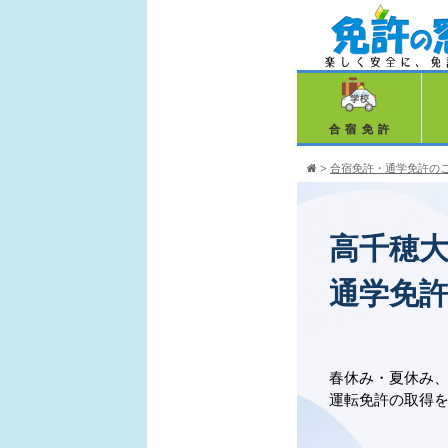
合宿免許
>
合宿免許・通学免許の
高千穂
通学免
春休み・夏休み
運転免許の取得