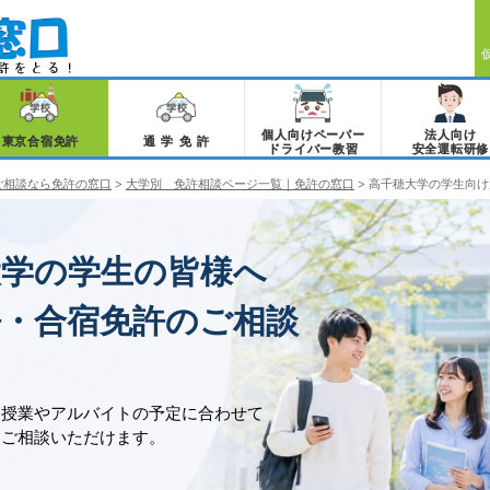
個人向けペーパー
法人向け
東京合宿免許
通学免許
ドライバー教習
安全運転研修
ご相談なら免許の窓口
>
大学別 免許相談ページ一覧｜免許の窓口
>
高千穂大学の学生向け
大学の学生の皆様へ
許・合宿免許のご相談
、授業やアルバイトの予定に合わせて
をご相談いただけます。