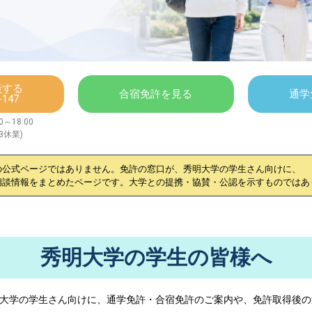
談する
合宿免許を見る
通学
-147
～18:00
/3休業)
の公式ページではありません。免許の窓口が、
秀明大学
の学生さん向けに、
相談情報をまとめたページです。大学との提携・協賛・公認を示すものではあ
秀明大学の学生の皆様へ
大学
の学生さん向けに、通学免許・合宿免許のご案内や、免許取得後の