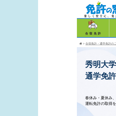
合宿免許
>
合宿免許・通学免許の
秀明大
通学免
春休み・夏休み
運転免許の取得