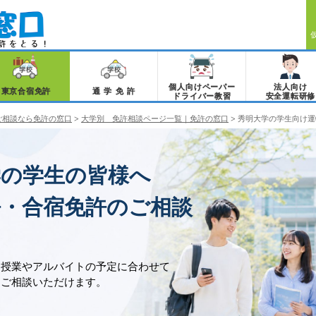
個人向けペーパー
法人向け
東京合宿免許
通学免許
ドライバー教習
安全運転研修
ご相談なら免許の窓口
>
大学別 免許相談ページ一覧｜免許の窓口
>
秀明大学の学生向け運
学の学生の皆様へ
許・合宿免許のご相談
、授業やアルバイトの予定に合わせて
をご相談いただけます。