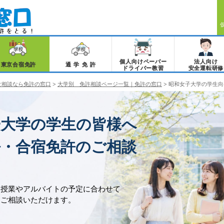
個人向けペーパー
法人向け
東京合宿免許
通学免許
ドライバー教習
安全運転研修
ご相談なら免許の窓口
>
大学別 免許相談ページ一覧｜免許の窓口
>
昭和女子大学の学生向
子大学の学生の皆様へ
許・合宿免許のご相談
、授業やアルバイトの予定に合わせて
をご相談いただけます。