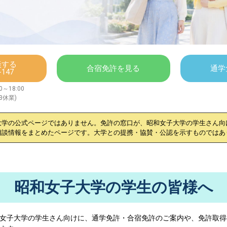
談する
合宿免許を見る
通学
-147
～18:00
/3休業)
大学
の公式ページではありません。免許の窓口が、
昭和女子大学
の学生さん向
相談情報をまとめたページです。大学との提携・協賛・公認を示すものではあ
昭和女子大学の学生の皆様へ
女子大学
の学生さん向けに、通学免許・合宿免許のご案内や、免許取得