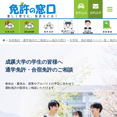
仮申込み
資料請求
個人向けペーパー
法人向け
合宿免許
東京合宿免許
通学免許
資格講座
ドライバー教習
安全運転研修
>
合宿免許・通学免許のご相談なら免許の窓口
>
大学別 免許相談ページ一覧｜免許
成蹊大学の学生の皆様へ
通学免許・合宿免許のご相談
春休み・夏休み、授業やアルバイトの予定に合わせて
運転免許の取得をご相談いただけます。