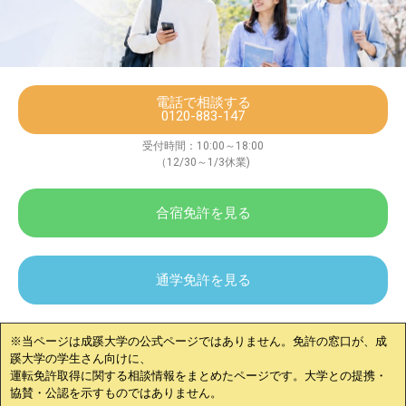
電話で相談する
0120-883-147
受付時間：10:00～18:00
（12/30～1/3休業)
合宿免許を見る
通学免許を見る
※当ページは
成蹊大学
の公式ページではありません。免許の窓口が、
成
蹊大学
の学生さん向けに、
運転免許取得に関する相談情報をまとめたページです。大学との提携・
協賛・公認を示すものではありません。