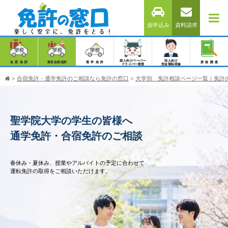
仮申込み
資料請求
個人向けペーパー
法人向け
合宿免許
東京合宿免許
通学免許
資格講座
ドライバー教習
安全運転研修
>
合宿免許・通学免許のご相談なら免許の窓口
>
大学別 免許相談ページ一覧｜免許
聖学院大学の学生の皆様へ
通学免許・合宿免許のご相談
春休み・夏休み、授業やアルバイトの予定に合わせて
運転免許の取得をご相談いただけます。