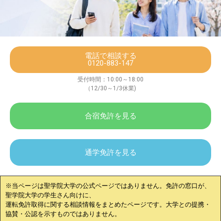
電話で相談する
0120-883-147
受付時間：10:00～18:00
（12/30～1/3休業)
合宿免許を見る
通学免許を見る
※当ページは
聖学院大学
の公式ページではありません。免許の窓口が、
聖学院大学
の学生さん向けに、
運転免許取得に関する相談情報をまとめたページです。大学との提携・
協賛・公認を示すものではありません。