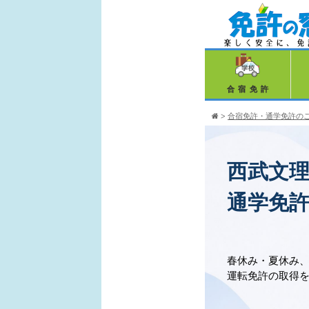
合宿免許
>
合宿免許・通学免許の
西武文
通学免
春休み・夏休み
運転免許の取得