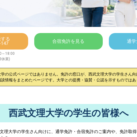
談する
合宿免許を見る
通学
-147
～18:00
/3休業)
大学
の公式ページではありません。免許の窓口が、
西武文理大学
の学生さん向
相談情報をまとめたページです。大学との提携・協賛・公認を示すものではあ
西武文理大学の学生の皆様へ
文理大学
の学生さん向けに、通学免許・合宿免許のご案内や、免許取得