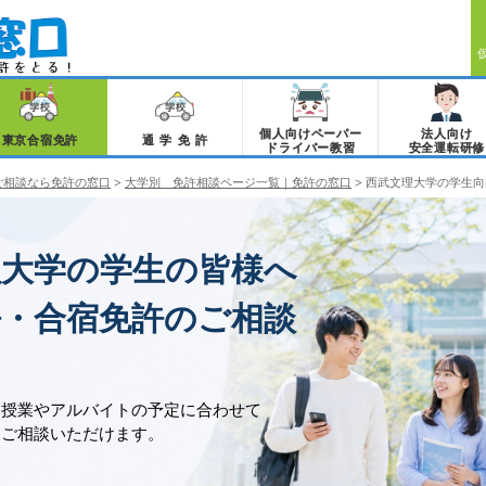
個人向けペーパー
法人向け
東京合宿免許
通学免許
ドライバー教習
安全運転研修
ご相談なら免許の窓口
>
大学別 免許相談ページ一覧｜免許の窓口
>
西武文理大学の学生向
理大学の学生の皆様へ
許・合宿免許のご相談
、授業やアルバイトの予定に合わせて
をご相談いただけます。