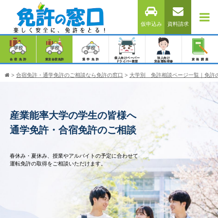
仮申込み
資料請求
個人向けペーパー
法人向け
合宿免許
東京合宿免許
通学免許
資格講座
ドライバー教習
安全運転研修
>
合宿免許・通学免許のご相談なら免許の窓口
>
大学別 免許相談ページ一覧｜免許
産業能率大学の学生の皆様へ
通学免許・合宿免許のご相談
春休み・夏休み、授業やアルバイトの予定に合わせて
運転免許の取得をご相談いただけます。