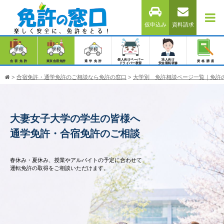
仮申込み
資料請求
個人向けペーパー
法人向け
合宿免許
東京合宿免許
通学免許
資格講座
ドライバー教習
安全運転研修
>
合宿免許・通学免許のご相談なら免許の窓口
>
大学別 免許相談ページ一覧｜免許
大妻女子大学の学生の皆様へ
通学免許・合宿免許のご相談
春休み・夏休み、授業やアルバイトの予定に合わせて
運転免許の取得をご相談いただけます。