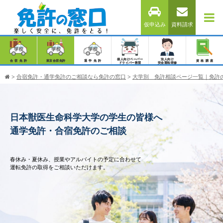
仮申込み
資料請求
個人向けペーパー
法人向け
合宿免許
東京合宿免許
通学免許
資格講座
ドライバー教習
安全運転研修
>
合宿免許・通学免許のご相談なら免許の窓口
>
大学別 免許相談ページ一覧｜免許
日本獣医生命科学大学の学生の皆様へ
通学免許・合宿免許のご相談
春休み・夏休み、授業やアルバイトの予定に合わせて
運転免許の取得をご相談いただけます。