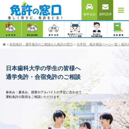
仮申込み
資料請求
個人向けペーパー
法人向け
合宿免許
東京合宿免許
通学免許
資格講座
ドライバー教習
安全運転研修
>
合宿免許・通学免許のご相談なら免許の窓口
>
大学別 免許相談ページ一覧｜免許
日本歯科大学の学生の皆様へ
通学免許・合宿免許のご相談
春休み・夏休み、授業やアルバイトの予定に合わせて
運転免許の取得をご相談いただけます。