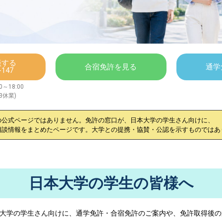
談する
合宿免許を見る
通学
-147
～18:00
/3休業)
の公式ページではありません。免許の窓口が、
日本大学
の学生さん向けに、
相談情報をまとめたページです。大学との提携・協賛・公認を示すものではあ
日本大学の学生の皆様へ
大学
の学生さん向けに、通学免許・合宿免許のご案内や、免許取得後の