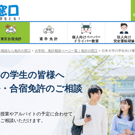
個人向けペーパー
法人向け
東京合宿免許
通学免許
ドライバー教習
安全運転研修
ご相談なら免許の窓口
>
大学別 免許相談ページ一覧｜免許の窓口
>
日本大学の学生向け運
学の学生の皆様へ
許・合宿免許のご相談
、授業やアルバイトの予定に合わせて
をご相談いただけます。