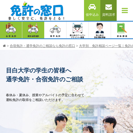
仮申込み
資料請求
個人向けペーパー
法人向け
合宿免許
東京合宿免許
通学免許
資格講座
ドライバー教習
安全運転研修
>
合宿免許・通学免許のご相談なら免許の窓口
>
大学別 免許相談ページ一覧｜免許
目白大学の学生の皆様へ
通学免許・合宿免許のご相談
春休み・夏休み、授業やアルバイトの予定に合わせて
運転免許の取得をご相談いただけます。