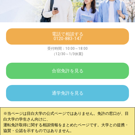
電話で相談する
0120-883-147
受付時間：10:00～18:00
（12/30～1/3休業)
合宿免許を見る
通学免許を見る
※当ページは
目白大学
の公式ページではありません。免許の窓口が、
目
白大学
の学生さん向けに、
運転免許取得に関する相談情報をまとめたページです。大学との提携・
協賛・公認を示すものではありません。