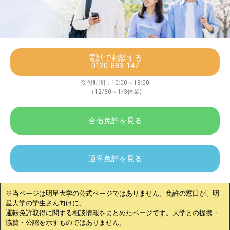
電話で相談する
0120-883-147
受付時間：10:00～18:00
（12/30～1/3休業)
合宿免許を見る
通学免許を見る
※当ページは
明星大学
の公式ページではありません。免許の窓口が、
明
星大学
の学生さん向けに、
運転免許取得に関する相談情報をまとめたページです。大学との提携・
協賛・公認を示すものではありません。