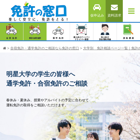
仮申込み
資料請求
個人向けペーパー
法人向け
合宿免許
東京合宿免許
通学免許
資格講座
ドライバー教習
安全運転研修
>
合宿免許・通学免許のご相談なら免許の窓口
>
大学別 免許相談ページ一覧｜免許
明星大学の学生の皆様へ
通学免許・合宿免許のご相談
春休み・夏休み、授業やアルバイトの予定に合わせて
運転免許の取得をご相談いただけます。