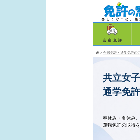
合宿免許
>
合宿免許・通学免許の
共立女
通学免
春休み・夏休み
運転免許の取得