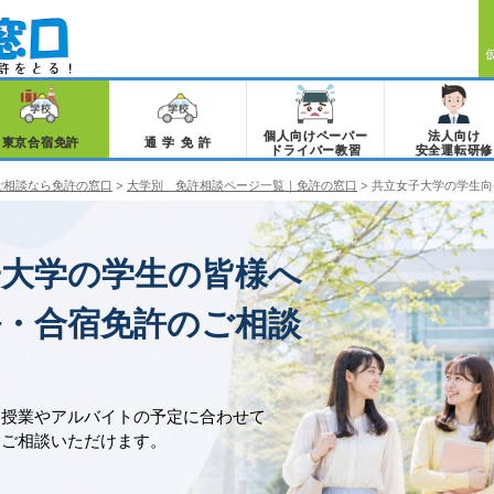
個人向けペーパー
法人向け
東京合宿免許
通学免許
ドライバー教習
安全運転研修
ご相談なら免許の窓口
>
大学別 免許相談ページ一覧｜免許の窓口
>
共立女子大学の学生向
子大学の学生の皆様へ
許・合宿免許のご相談
、授業やアルバイトの予定に合わせて
をご相談いただけます。