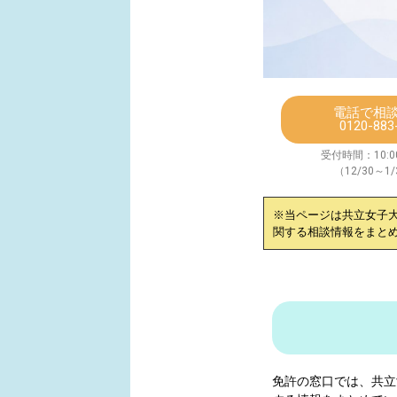
電話で相
0120-883
受付時間：10:00
（12/30～1
※当ページは
共立女子
関する相談情報をまと
免許の窓口では、
共立