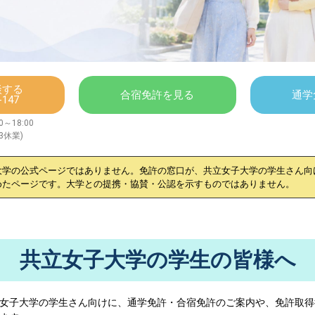
談する
合宿免許を見る
通学
-147
～18:00
/3休業)
大学
の公式ページではありません。免許の窓口が、
共立女子大学
の学生さん向
めたページです。大学との提携・協賛・公認を示すものではありません。
共立女子大学の学生の皆様へ
女子大学
の学生さん向けに、通学免許・合宿免許のご案内や、免許取得