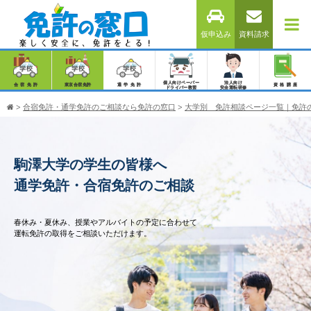
仮申込み
資料請求
個人向けペーパー
法人向け
合宿免許
東京合宿免許
通学免許
資格講座
ドライバー教習
安全運転研修
>
合宿免許・通学免許のご相談なら免許の窓口
>
大学別 免許相談ページ一覧｜免許
駒澤大学の学生の皆様へ
通学免許・合宿免許のご相談
春休み・夏休み、授業やアルバイトの予定に合わせて
運転免許の取得をご相談いただけます。