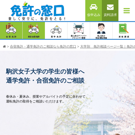
仮申込み
資料請求
個人向けペーパー
法人向け
合宿免許
東京合宿免許
通学免許
資格講座
ドライバー教習
安全運転研修
>
合宿免許・通学免許のご相談なら免許の窓口
>
大学別 免許相談ページ一覧｜免許
駒沢女子大学の学生の皆様へ
通学免許・合宿免許のご相談
春休み・夏休み、授業やアルバイトの予定に合わせて
運転免許の取得をご相談いただけます。