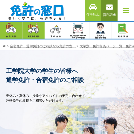
仮申込み
資料請求
個人向けペーパー
法人向け
合宿免許
東京合宿免許
通学免許
資格講座
ドライバー教習
安全運転研修
>
合宿免許・通学免許のご相談なら免許の窓口
>
大学別 免許相談ページ一覧｜免許
工学院大学の学生の皆様へ
通学免許・合宿免許のご相談
春休み・夏休み、授業やアルバイトの予定に合わせて
運転免許の取得をご相談いただけます。