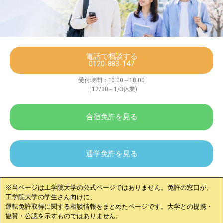
電話で相談する
0120-883-147
受付時間：10:00～18:00
（12/30～1/3休業)
合宿免許を見る
通学免許を見る
※当ページは
工学院大学
の公式ページではありません。免許の窓口が、
工学院大学
の学生さん向けに、
運転免許取得に関する相談情報をまとめたページです。大学との提携・
協賛・公認を示すものではありません。