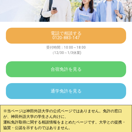
電話で相談する
0120-883-147
受付時間：10:00～18:00
（12/30～1/3休業)
合宿免許を見る
通学免許を見る
※当ページは
神田外語大学
の公式ページではありません。免許の窓口
が、
神田外語大学
の学生さん向けに、
運転免許取得に関する相談情報をまとめたページです。大学との提携・
協賛・公認を示すものではありません。