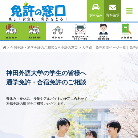
仮申込み
資料請求
個人向けペーパー
法人向け
合宿免許
東京合宿免許
通学免許
資格講座
ドライバー教習
安全運転研修
>
合宿免許・通学免許のご相談なら免許の窓口
>
大学別 免許相談ページ一覧｜免許
神田外語大学の学生の皆様へ
通学免許・合宿免許のご相談
春休み・夏休み、授業やアルバイトの予定に合わせて
運転免許の取得をご相談いただけます。