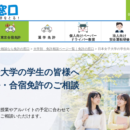
個人向けペーパー
法人向け
東京合宿免許
通学免許
ドライバー教習
安全運転研修
ご相談なら免許の窓口
>
大学別 免許相談ページ一覧｜免許の窓口
>
日本女子大学の学生向
子大学の学生の皆様へ
許・合宿免許のご相談
、授業やアルバイトの予定に合わせて
をご相談いただけます。