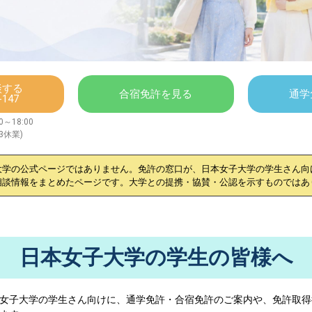
談する
合宿免許を見る
通学
-147
～18:00
/3休業)
大学
の公式ページではありません。免許の窓口が、
日本女子大学
の学生さん向
相談情報をまとめたページです。大学との提携・協賛・公認を示すものではあ
日本女子大学の学生の皆様へ
女子大学
の学生さん向けに、通学免許・合宿免許のご案内や、免許取得