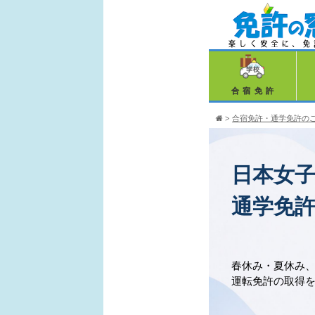
合宿免許
>
合宿免許・通学免許の
日本女
通学免
春休み・夏休み
運転免許の取得