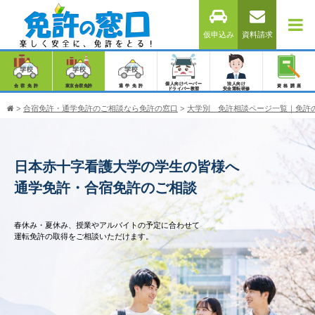
仮申込み
資料請求
個人向けペーパー
法人向け
合宿免許
東京合宿免許
通学免許
資格講座
ドライバー教習
安全運転研修
>
合宿免許・通学免許のご相談なら免許の窓口
>
大学別 免許相談ページ一覧｜免許
日本赤十字看護大学の学生の皆様へ
通学免許・合宿免許のご相談
春休み・夏休み、授業やアルバイトの予定に合わせて
運転免許の取得をご相談いただけます。