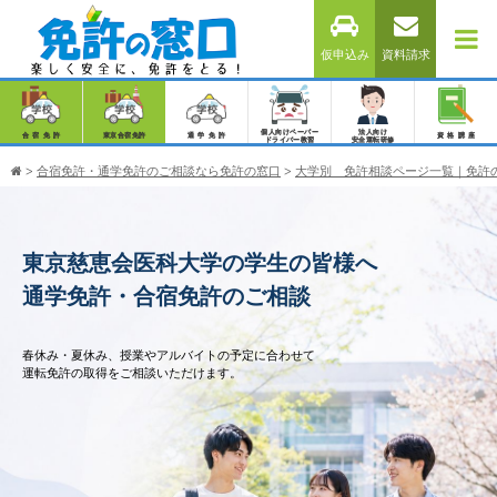
仮申込み
資料請求
個人向けペーパー
法人向け
合宿免許
東京合宿免許
通学免許
資格講座
ドライバー教習
安全運転研修
>
合宿免許・通学免許のご相談なら免許の窓口
>
大学別 免許相談ページ一覧｜免許
東京慈恵会医科大学の学生の皆様へ
通学免許・合宿免許のご相談
春休み・夏休み、授業やアルバイトの予定に合わせて
運転免許の取得をご相談いただけます。