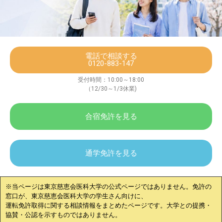
電話で相談する
0120-883-147
受付時間：10:00～18:00
（12/30～1/3休業)
合宿免許を見る
通学免許を見る
※当ページは
東京慈恵会医科大学
の公式ページではありません。免許の
窓口が、
東京慈恵会医科大学
の学生さん向けに、
運転免許取得に関する相談情報をまとめたページです。大学との提携・
協賛・公認を示すものではありません。