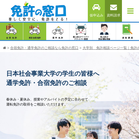
仮申込み
資料請求
個人向けペーパー
法人向け
合宿免許
東京合宿免許
通学免許
資格講座
ドライバー教習
安全運転研修
>
合宿免許・通学免許のご相談なら免許の窓口
>
大学別 免許相談ページ一覧｜免許
日本社会事業大学の学生の皆様へ
通学免許・合宿免許のご相談
春休み・夏休み、授業やアルバイトの予定に合わせて
運転免許の取得をご相談いただけます。