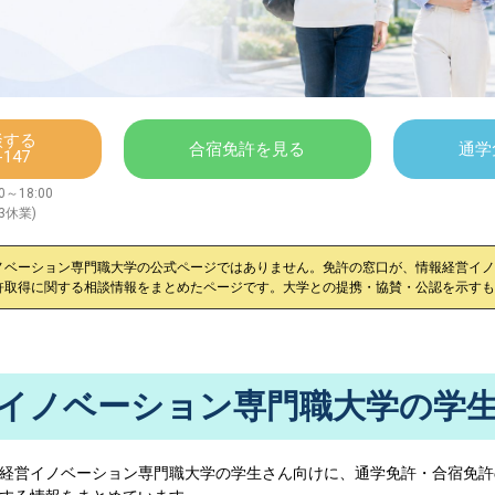
談する
合宿免許を見る
通学
-147
～18:00
/3休業)
ノベーション専門職大学
の公式ページではありません。免許の窓口が、
情報経営イノ
許取得に関する相談情報をまとめたページです。大学との提携・協賛・公認を示すも
イノベーション専門職大学の学
経営イノベーション専門職大学
の学生さん向けに、通学免許・合宿免許