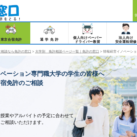
個人向けペーパー
法人向け
東京合宿免許
通学免許
ドライバー教習
安全運転研修
ご相談なら免許の窓口
>
大学別 免許相談ページ一覧｜免許の窓口
>
情報経営イノベーショ
ノベーション専門職大学の学生の皆様へ
合宿免許のご相談
、授業やアルバイトの予定に合わせて
をご相談いただけます。