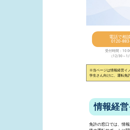
電話で相
0120-883
受付時間：10:00
（12/30～1
※当ページは
情報経営イ
学生さん向けに、運転免
情報経営
免許の窓口では、
情報