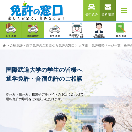
仮申込み
資料請求
個人向けペーパー
法人向け
合宿免許
東京合宿免許
通学免許
資格講座
ドライバー教習
安全運転研修
>
合宿免許・通学免許のご相談なら免許の窓口
>
大学別 免許相談ページ一覧｜免許
国際武道大学の学生の皆様へ
通学免許・合宿免許のご相談
春休み・夏休み、授業やアルバイトの予定に合わせて
運転免許の取得をご相談いただけます。