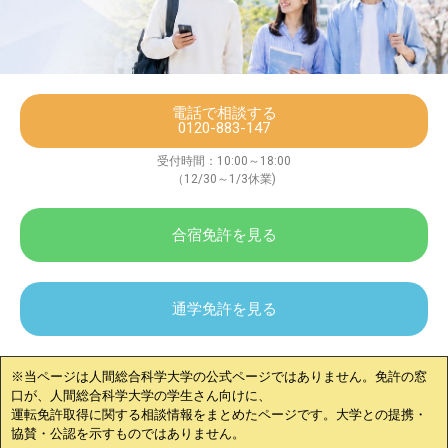
電話で相談する
0120-883-147
受付時間：10:00～18:00
（12/30～1/3休業)
合宿免許を見る
通学免許を見る
※当ページは
人間総合科学大学
の公式ページではありません。免許の窓
口が、
人間総合科学大学
の学生さん向けに、
運転免許取得に関する相談情報をまとめたページです。大学との提携・
協賛・公認を示すものではありません。