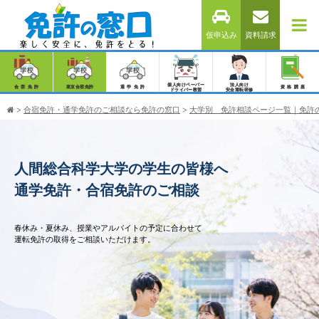
仮申込み
資料請求
個人向けペーパー
法人向け
合宿免許
東京合宿免許
通学免許
資格講座
ドライバー教習
安全運転研修
>
合宿免許・通学免許のご相談なら免許の窓口
>
大学別 免許相談ページ一覧｜免許
人間総合科学大学の学生の皆様へ
通学免許・合宿免許のご相談
春休み・夏休み、授業やアルバイトの予定に合わせて
運転免許の取得をご相談いただけます。