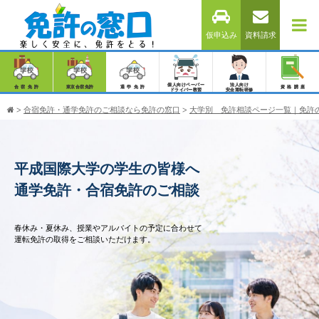
仮申込み
資料請求
個人向けペーパー
法人向け
合宿免許
東京合宿免許
通学免許
資格講座
ドライバー教習
安全運転研修
>
合宿免許・通学免許のご相談なら免許の窓口
>
大学別 免許相談ページ一覧｜免許
平成国際大学の学生の皆様へ
通学免許・合宿免許のご相談
春休み・夏休み、授業やアルバイトの予定に合わせて
運転免許の取得をご相談いただけます。