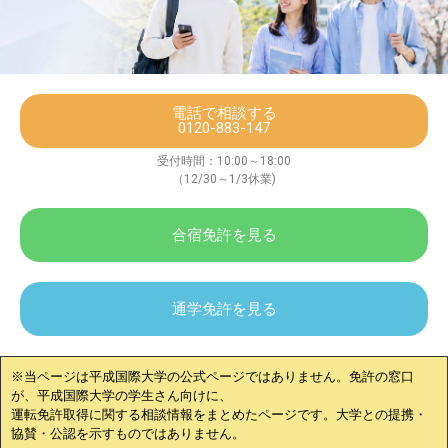
電話で相談する
0120-883-147
受付時間：10:00～18:00
（12/30～1/3休業)
合宿免許を見る
通学免許を見る
※当ページは
平成国際大学
の公式ページではありません。免許の窓口
が、
平成国際大学
の学生さん向けに、
運転免許取得に関する相談情報をまとめたページです。大学との提携・
協賛・公認を示すものではありません。