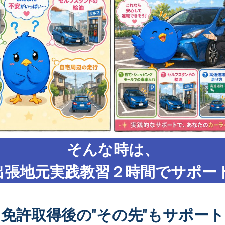
そんな時は、
出張地元実践教習２時間でサポート
免許取得後の"その先"もサポート