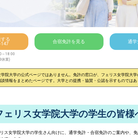
談する
合宿免許を見る
通学
-147
～18:00
/3休業)
女学院大学
の公式ページではありません。免許の窓口が、
フェリス女学院大学
相談情報をまとめたページです。大学との提携・協賛・公認を示すものではあ
フェリス女学院大学の学生の皆様
リス女学院大学
の学生さん向けに、通学免許・合宿免許のご案内や、免