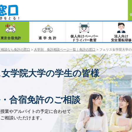
個人向けペーパー
法人向け
東京合宿免許
通学免許
ドライバー教習
安全運転研修
ご相談なら免許の窓口
>
大学別 免許相談ページ一覧｜免許の窓口
>
フェリス女学院大学の
ス女学院大学の学生の皆様
許・合宿免許のご相談
、授業やアルバイトの予定に合わせて
をご相談いただけます。