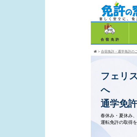
合宿免許
>
合宿免許・通学免許の
フェリ
へ
通学免
春休み・夏休み
運転免許の取得