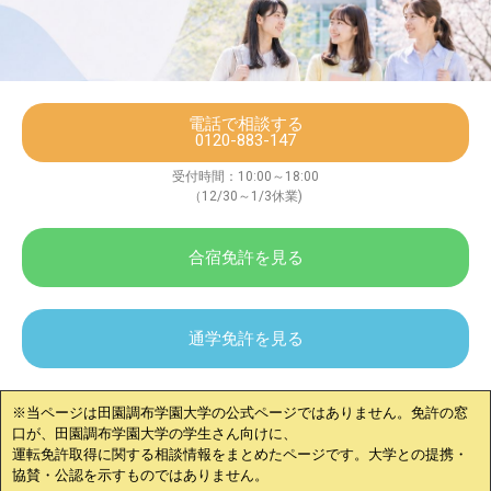
電話で相談する
0120-883-147
受付時間：10:00～18:00
（12/30～1/3休業)
合宿免許を見る
通学免許を見る
※当ページは
田園調布学園大学
の公式ページではありません。免許の窓
口が、
田園調布学園大学
の学生さん向けに、
運転免許取得に関する相談情報をまとめたページです。大学との提携・
協賛・公認を示すものではありません。