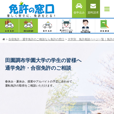
仮申込み
資料請求
個人向けペーパー
法人向け
合宿免許
東京合宿免許
通学免許
資格講座
ドライバー教習
安全運転研修
>
合宿免許・通学免許のご相談なら免許の窓口
>
大学別 免許相談ページ一覧｜免許
田園調布学園大学の学生の皆様へ
通学免許・合宿免許のご相談
春休み・夏休み、授業やアルバイトの予定に合わせて
運転免許の取得をご相談いただけます。