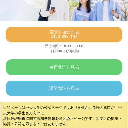
電話で相談する
0120-883-147
受付時間：10:00～18:00
（12/30～1/3休業)
合宿免許を見る
通学免許を見る
※当ページは
中央大学
の公式ページではありません。免許の窓口が、
中
央大学
の学生さん向けに、
運転免許取得に関する相談情報をまとめたページです。大学との提携・
協賛・公認を示すものではありません。