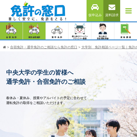
仮申込み
資料請求
個人向けペーパー
法人向け
合宿免許
東京合宿免許
通学免許
資格講座
ドライバー教習
安全運転研修
>
合宿免許・通学免許のご相談なら免許の窓口
>
大学別 免許相談ページ一覧｜免許
中央大学の学生の皆様へ
通学免許・合宿免許のご相談
春休み・夏休み、授業やアルバイトの予定に合わせて
運転免許の取得をご相談いただけます。