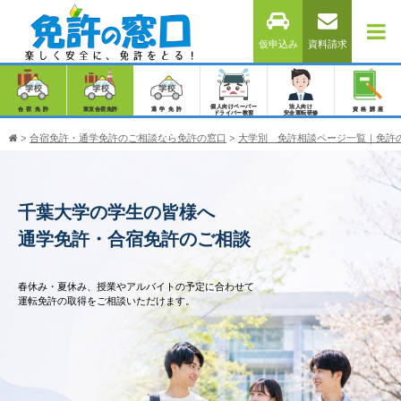
仮申込み
資料請求
個人向けペーパー
法人向け
合宿免許
東京合宿免許
通学免許
資格講座
ドライバー教習
安全運転研修
>
合宿免許・通学免許のご相談なら免許の窓口
>
大学別 免許相談ページ一覧｜免許
千葉大学の学生の皆様へ
通学免許・合宿免許のご相談
春休み・夏休み、授業やアルバイトの予定に合わせて
運転免許の取得をご相談いただけます。