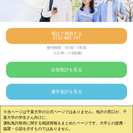
電話で相談する
0120-883-147
受付時間：10:00～18:00
（12/30～1/3休業)
合宿免許を見る
通学免許を見る
※当ページは
千葉大学
の公式ページではありません。免許の窓口が、
千
葉大学
の学生さん向けに、
運転免許取得に関する相談情報をまとめたページです。大学との提携・
協賛・公認を示すものではありません。