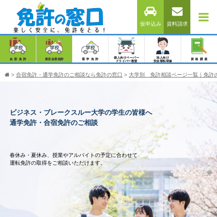
仮申込み
資料請求
個人向けペーパー
法人向け
合宿免許
東京合宿免許
通学免許
資格講座
ドライバー教習
安全運転研修
>
合宿免許・通学免許のご相談なら免許の窓口
>
大学別 免許相談ページ一覧｜免許
ビジネス・ブレークスルー大学の学生の皆様へ
通学免許・合宿免許のご相談
春休み・夏休み、授業やアルバイトの予定に合わせて
運転免許の取得をご相談いただけます。