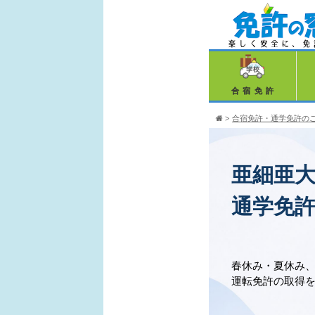
合宿免許
>
合宿免許・通学免許の
亜細亜
通学免
春休み・夏休み
運転免許の取得