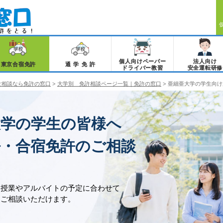
個人向けペーパー
法人向け
東京合宿免許
通学免許
ドライバー教習
安全運転研修
ご相談なら免許の窓口
>
大学別 免許相談ページ一覧｜免許の窓口
>
亜細亜大学の学生向け
大学の学生の皆様へ
許・合宿免許のご相談
、授業やアルバイトの予定に合わせて
をご相談いただけます。