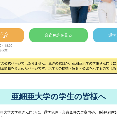
談する
合宿免許を見る
通学
-147
～18:00
/3休業)
学
の公式ページではありません。免許の窓口が、
亜細亜大学
の学生さん向けに
相談情報をまとめたページです。大学との提携・協賛・公認を示すものではあ
亜細亜大学の学生の皆様へ
亜大学
の学生さん向けに、通学免許・合宿免許のご案内や、免許取得後