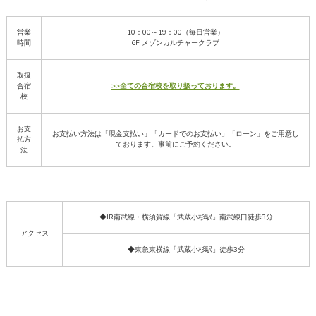
営業
10：00～19：00（毎日営業）
時間
6F メゾンカルチャークラブ
取扱
合宿
>>全ての合宿校を取り扱っております。
校
お支
お支払い方法は「現金支払い」「カードでのお支払い」「ローン」をご用意し
払方
ております。事前にご予約ください。
法
◆JR南武線・横須賀線「武蔵小杉駅」南武線口徒歩3分
アクセス
◆東急東横線「武蔵小杉駅」徒歩3分