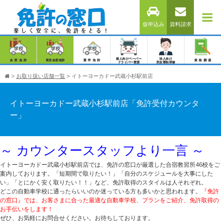
仮申込み
資料請求
個人向けペーパー
法人向け
合宿免許
東京合宿免許
通学免許
資格講座
ドライバー教習
安全運転研修
>
お取り扱い店舗一覧
>
イトーヨーカドー武蔵小杉駅前店
イトーヨーカドー武蔵小杉駅前店「免許受付カウンタ
ー」
～ カウンタースタッフより一言 ～
イトーヨーカドー武蔵小杉駅前店では、免許の窓口が厳選した合宿教習所46校をご
案内しております。「短期間で取りたい！」「自分のスケジュールを大事にした
い」「とにかく安く取りたい！！」など、免許取得のスタイルは人それぞれ。
どこの自動車学校に通ったらいいのか迷っている方も多いかと思われます。
『免許
の窓口』では、お客さまに合った最適な自動車学校、プランをご紹介、免許取得の
お手伝いをします！
ぜひ、お気軽にお問合せください。お待ちしております。