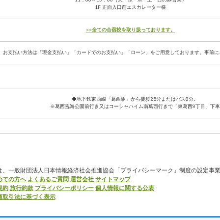
1F 正面入口前エスカレーター横
>>全ての合宿校を取り扱っております。
お支払い方法は「現金支払い」「カードでのお支払い」「ローン」をご用意しております。事前に
◆地下鉄東西線「葛西駅」から徒歩25分またはバス8分。
※葛西臨海公園前行き又はコーシャハイム南葛西行きで「東葛西9丁目」下車
は、一般財団法人日本情報経済社会推進協会「プライバシーマーク」制度の設定事
めての方へ
よくあるご質問
運営会社
サイトマップ
規約
旅行約款
プライバシーポリシー
個人情報に関する公表
商取引法に基づく表示