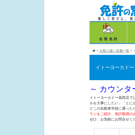
合宿免許
>
お取り扱い店舗一覧
>
イトーヨーカドー
～ カウンタ
イトーヨーカドー葛西店で
ルを大事にしたい」「とに
どこの自動車学校に通った
ランをご紹介、免許取得の
ぜひ、お気軽にお問合せく