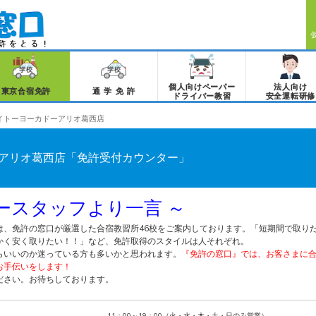
個人向けペーパー
法人向け
東京合宿免許
通学免許
ドライバー教習
安全運転研修
イトーヨーカドーアリオ葛西店
アリオ葛西店「免許受付カウンター」
ースタッフより一言 ～
は、免許の窓口が厳選した合宿教習所46校をご案内しております。「短期間で取り
かく安く取りたい！！」など、免許取得のスタイルは人それぞれ。
らいいのか迷っている方も多いかと思われます。
『免許の窓口』では、お客さまに
お手伝いをします！
ださい。お待ちしております。
11：00～19：00（火・水・木・土・日のみ営業）