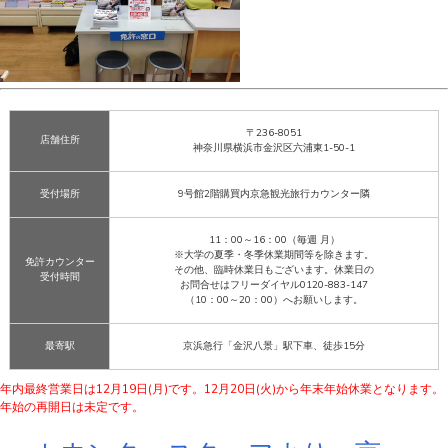
〒236-8051
店舗住所
神奈川県横浜市金沢区六浦東1-50-1
受付場所
9号館2階購買内京急観光旅行カウンター隣
11：00～16：00（毎週 月）
※大学の夏季・冬季休業期間等を除きます。
免許カウンター
その他、臨時休業日もございます。休業日の
受付時間
お問合せはフリーダイヤル0120-883-147
​（10：00～20：00）へお願いします。
最寄駅
京浜急行「金沢八景」駅下車、徒歩15分
年内最終営業日は12月19日(月)です。12月20日(火)から年末年始休業となります。
年始の再開日は未定です。