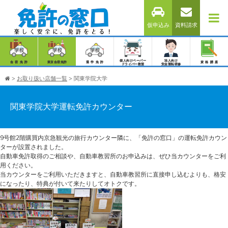
仮申込み
資料請求
個人向けペーパー
法人向け
合宿免許
東京合宿免許
通学免許
資格講座
ドライバー教習
安全運転研修
>
お取り扱い店舗一覧
>
関東学院大学
関東学院大学運転免許カウンター
9号館2階購買内京急観光の旅行カウンター隣に、「免許の窓口」の運転免許カウン
ターが設置されました。
自動車免許取得のご相談や、自動車教習所のお申込みは、ぜひ当カウンターをご利
用ください。
当カウンターをご利用いただきますと、自動車教習所に直接申し込むよりも、格安
になったり、特典が付いて来たりしてオトクです。