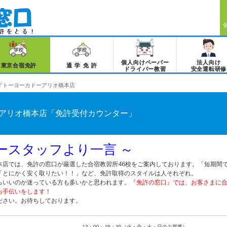
個人向けペーパー
法人向け
東京合宿免許
通学免許
ドライバー教習
安全運転研修
イトーヨーカドーアリオ橋本店
アリオ橋本店「免許受付カウンター」
ースタッフより一言 ～
本店では、免許の窓口が厳選した合宿教習所46校をご案内しております。「短期間
「とにかく安く取りたい！！」など、免許取得のスタイルは人それぞれ。
らいいのか迷っている方も多いかと思われます。
『免許の窓口』では、お客さまに
お手伝いをします！
ださい。お待ちしております。
13：00～18：30（火・金・土・日のみ営業）