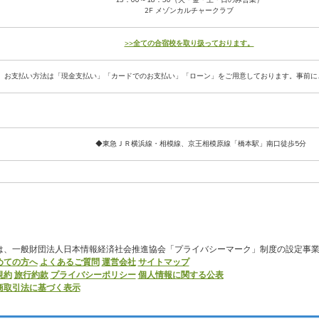
2F メゾンカルチャークラブ
>>全ての合宿校を取り扱っております。
お支払い方法は「現金支払い」「カードでのお支払い」「ローン」をご用意しております。事前に
◆東急ＪＲ横浜線・相模線、京王相模原線「橋本駅」南口徒歩5分
は、一般財団法人日本情報経済社会推進協会「プライバシーマーク」制度の設定事
めての方へ
よくあるご質問
運営会社
サイトマップ
規約
旅行約款
プライバシーポリシー
個人情報に関する公表
商取引法に基づく表示