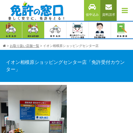
仮申込み
資料請求
個人向けペーパー
法人向け
合宿免許
東京合宿免許
通学免許
資格講座
ドライバー教習
安全運転研修
>
お取り扱い店舗一覧
>
イオン相模原ショッピングセンター店
イオン相模原ショッピングセンター店「免許受付カウン
ター」