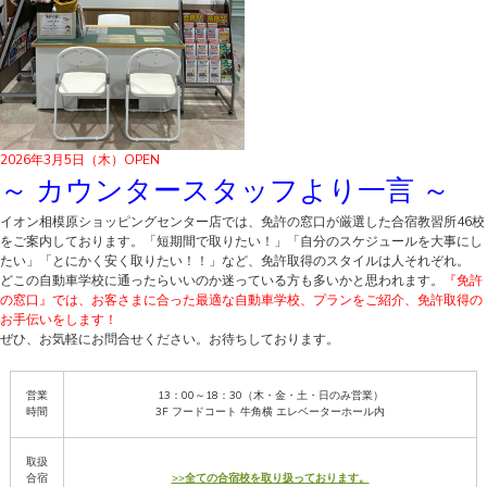
2026年3月5日（木）OPEN
～ カウンタースタッフより一言 ～
イオン相模原ショッピングセンター店では、免許の窓口が厳選した合宿教習所46校
をご案内しております。「短期間で取りたい！」「自分のスケジュールを大事にし
たい」「とにかく安く取りたい！！」など、免許取得のスタイルは人それぞれ。
どこの自動車学校に通ったらいいのか迷っている方も多いかと思われます。
『免許
の窓口』では、お客さまに合った最適な自動車学校、プランをご紹介、免許取得の
お手伝いをします！
ぜひ、お気軽にお問合せください。お待ちしております。
営業
13：00～18：30（木・金・土・日のみ営業）
時間
3F フードコート 牛角横 エレベーターホール内
取扱
合宿
>>全ての合宿校を取り扱っております。