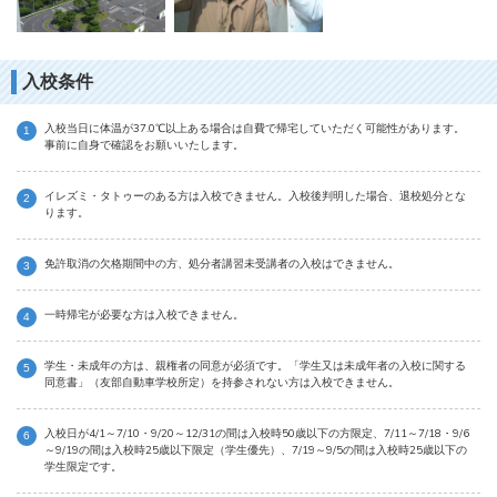
入校条件
入校当日に体温が37.0℃以上ある場合は自費で帰宅していただく可能性があります。
事前に自身で確認をお願いいたします。
イレズミ・タトゥーのある方は入校できません。入校後判明した場合、退校処分とな
ります。
免許取消の欠格期間中の方、処分者講習未受講者の入校はできません。
一時帰宅が必要な方は入校できません。
学生・未成年の方は、親権者の同意が必須です。「学生又は未成年者の入校に関する
同意書」（友部自動車学校所定）を持参されない方は入校できません。
入校日が4/1～7/10・9/20～12/31の間は入校時50歳以下の方限定、7/11～7/18・9/6
～9/19の間は入校時25歳以下限定（学生優先）、7/19～9/5の間は入校時25歳以下の
学生限定です。