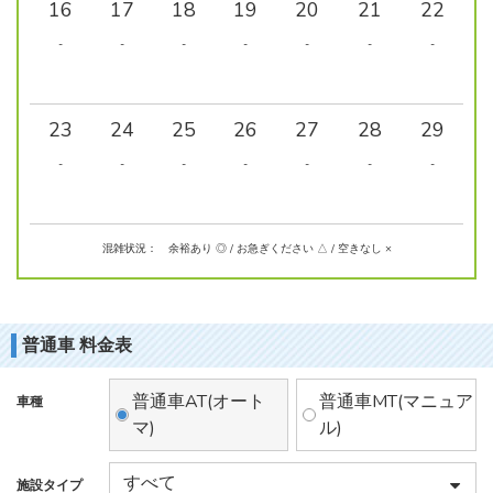
16
17
18
19
20
21
22
-
-
-
-
-
-
-
23
24
25
26
27
28
29
-
-
-
-
-
-
-
混雑状況： 余裕あり ◎ / お急ぎください △ / 空きなし ×
普通車 料金表
普通車AT(オート
普通車MT(マニュア
車種
マ)
ル)
施設タイプ