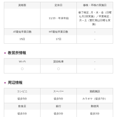
資格類
定休日
修検・卒検の実施日
修了検定…月・水・金（日曜
も月2回実施）／卒業検定…
11/19・年末年始
月～土（繁忙期は日曜も実
施）
AT最短卒業日数
MT最短卒業日数
-
15日
17日
-
教習所情報
Wi-Fi
貸自転車
-
〇
〇
-
周辺情報
コンビニ
スーパー
遊戯施設
徒歩5分
徒歩5分
カラオケ（徒歩7分）
飲食店
銀行
郵便局
徒歩3分
徒歩3分
徒歩3分