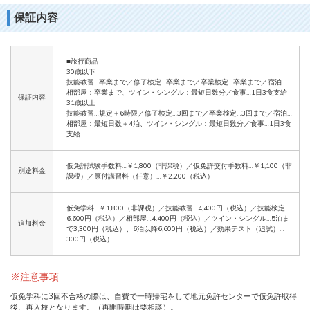
保証内容
■旅行商品
30歳以下
技能教習…卒業まで／修了検定…卒業まで／卒業検定…卒業まで／宿泊…
相部屋：卒業まで、ツイン・シングル：最短日数分／食事…1日3食支給
保証内容
31歳以上
技能教習…規定＋6時限／修了検定…3回まで／卒業検定…3回まで／宿泊…
相部屋：最短日数＋4泊、ツイン・シングル：最短日数分／食事…1日3食
支給
仮免許試験手数料…￥1,800（非課税）／仮免許交付手数料…￥1,100（非
別途料金
課税）／原付講習料（任意）…￥2,200（税込）
仮免学科…￥1,800（非課税）／技能教習…4,400円（税込）／技能検定…
6,600円（税込）／相部屋…4,400円（税込）／ツイン・シングル…5泊ま
追加料金
で3,300円（税込）、6泊以降6,600円（税込）／効果テスト（追試）…
300円（税込）
※注意事項
仮免学科に3回不合格の際は、自費で一時帰宅をして地元免許センターで仮免許取得
後、再入校となります。（再開時期は要相談）。