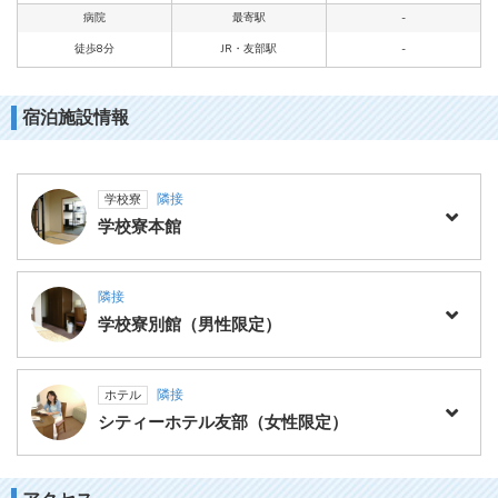
病院
最寄駅
-
徒歩8分
JR・友部駅
-
宿泊施設情報
隣接
学校寮
学校寮本館
隣接
学校寮別館（男性限定）
隣接
ホテル
シティーホテル友部（女性限定）