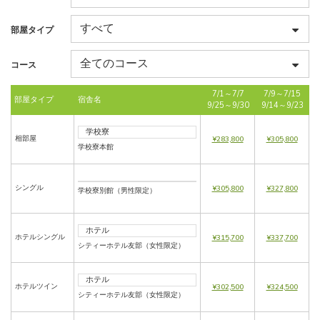
部屋タイプ
コース
7/1～7/7
7/9～7/15
部屋タイプ
宿舎名
9/25～9/30
9/14～9/23
学校寮
相部屋
¥283,800
¥305,800
学校寮本館
シングル
¥305,800
¥327,800
学校寮別館（男性限定）
ホテル
ホテルシングル
¥315,700
¥337,700
シティーホテル友部（女性限定）
ホテル
ホテルツイン
¥302,500
¥324,500
シティーホテル友部（女性限定）