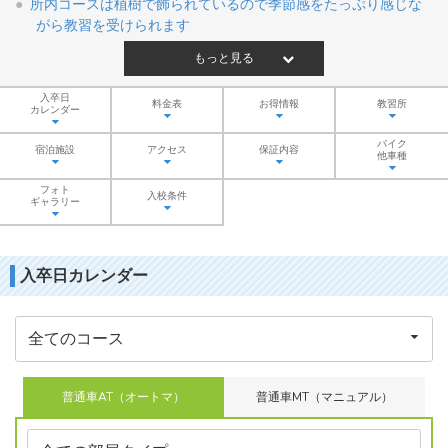
所内コースは植樹で飾られているので季節感をたっぷり感じな
がら教習を受けられます
もっと見る
入卒日
料金表
お得情報
教習所
カレンダー
バイク
宿泊施設
アクセス
保証内容
他車種
フォト
入校条件
ギャラリー
入卒日カレンダー
普通車AT（オートマ）
普通車MT（マニュアル）