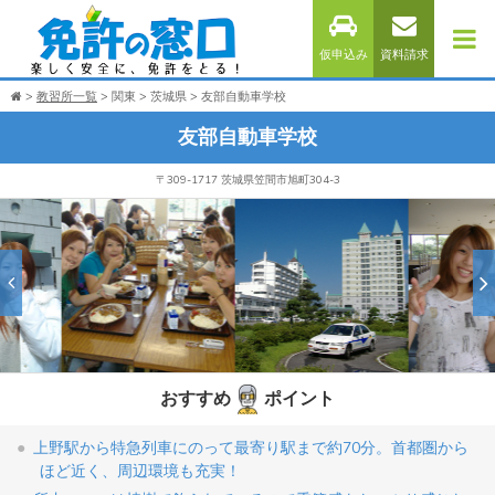
仮申込み
資料請求
教習所一覧
関東
茨城県
友部自動車学校
友部自動車学校
〒309-1717 茨城県笠間市旭町304-3
おすすめ
ポイント
上野駅から特急列車にのって最寄り駅まで約70分。首都圏から
ほど近く、周辺環境も充実！