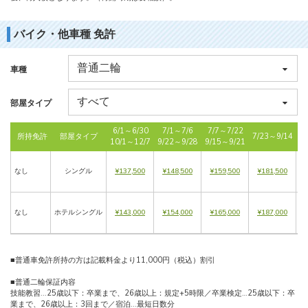
バイク・他車種 免許
車種
部屋タイプ
6/1～6/30
7/1～7/6
7/7～7/22
所持免許
部屋タイプ
7/23～9/14
入
10/1～12/7
9/22～9/28
9/15～9/21
なし
シングル
¥137,500
¥148,500
¥159,500
¥181,500
火
なし
ホテルシングル
¥143,000
¥154,000
¥165,000
¥187,000
火
■普通車免許所持の方は記載料金より11,000円（税込）割引
■普通二輪保証内容
技能教習...25歳以下：卒業まで、26歳以上：規定+5時限／卒業検定…25歳以下：卒
業まで、26歳以上：3回まで／宿泊...最短日数分