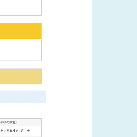
・卒検の実施日
～土／卒業検定…月～土