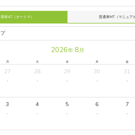
普通車AT（オートマ）
普通車MT（マニュア
2026
8
年
月
月
火
水
木
金
27
28
29
30
31
-
-
-
-
-
3
4
5
6
7
-
-
-
-
-