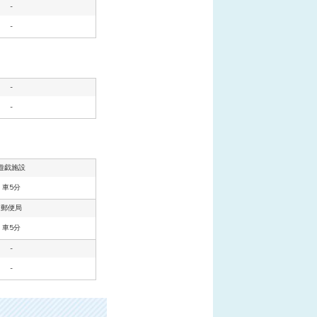
-
-
-
-
遊戯施設
車5分
郵便局
車5分
-
-