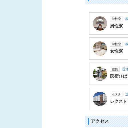
教
学校寮
男性寮
教
学校寮
女性寮
送迎
旅館
民宿ひば
送
ホテル
レクスト
アクセス