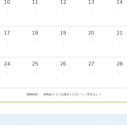
10
11
12
13
14
-
-
-
-
-
17
18
19
20
21
-
-
-
-
-
24
25
26
27
28
-
-
-
-
-
混雑状況： 余裕あり ◎ / お急ぎください △ / 空きなし ×