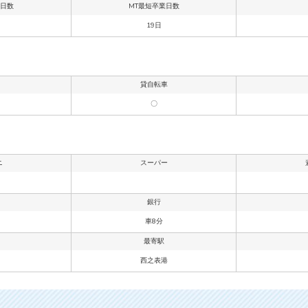
業日数
MT最短卒業日数
19日
貸自転車
〇
ニ
スーパー
銀行
車8分
最寄駅
西之表港