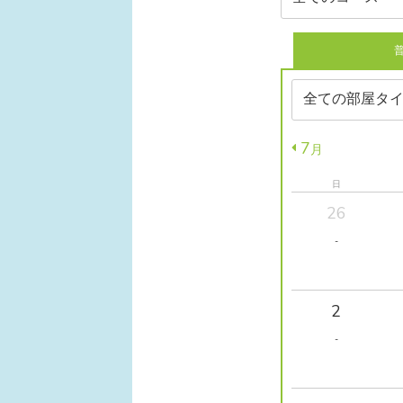
7
月
日
26
-
2
-