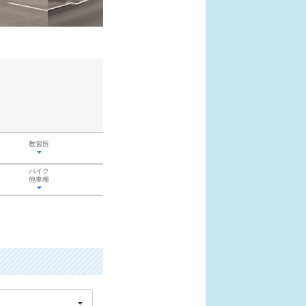
教習所
バイク
他車種