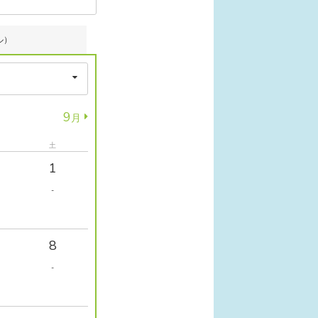
ル）
9
月
土
1
-
8
-