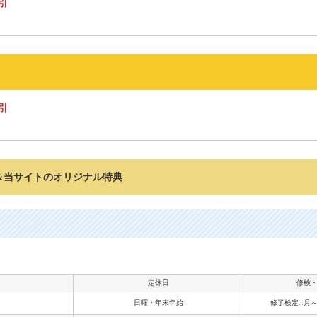
割引
割引
＆当サイトのオリジナル特典
定休日
修検
日曜・年末年始
修了検定…月