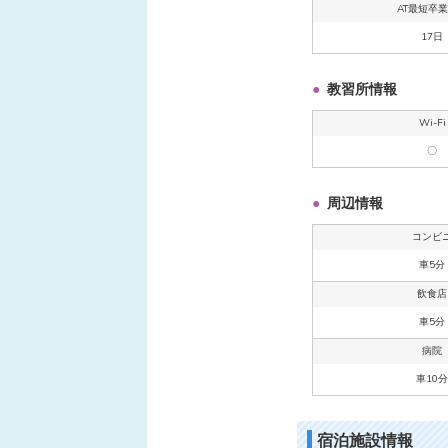
AT最短卒
17日
教習所情報
Wi-Fi
〇
周辺情報
コンビ
車5分
飲食店
車5分
病院
車10分
宿泊施設情報