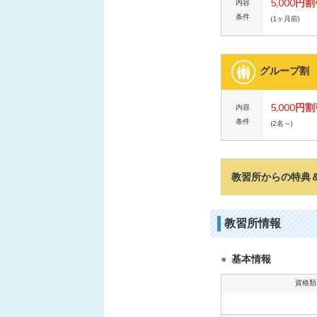
5,000円
内容
条件
(1ヶ月前)
グループ割
5,000円
内容
条件
(2名～)
教習所からの特典
教習所情報
基本情報
資格類