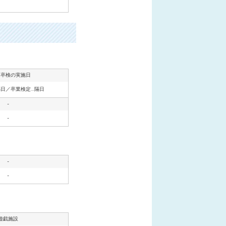
・卒検の実施日
隔日／卒業検定…隔日
-
-
-
-
遊戯施設