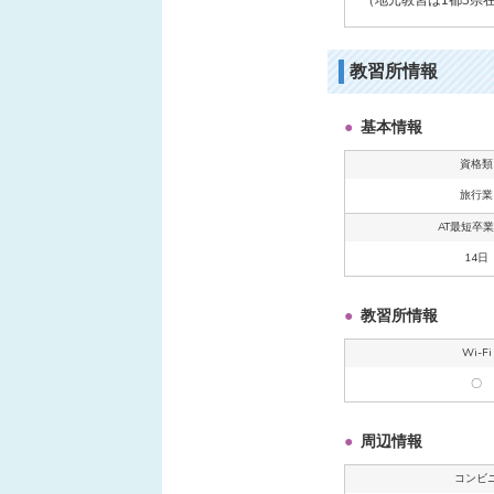
教習所情報
基本情報
資格類
旅行業
AT最短卒
14日
教習所情報
Wi-Fi
〇
周辺情報
コンビ