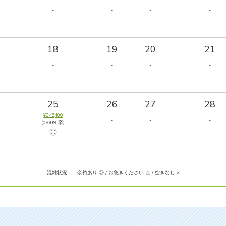
-
-
-
-
18
19
20
21
-
-
-
-
25
26
27
28
¥345,400
-
-
-
(09/09 卒)
◎
混雑状況： 余裕あり ◎ / お急ぎください △ / 空きなし ×