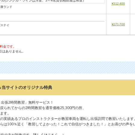
テル(シングル・ツインは洋室、3～4名貸切相部屋は和室）
¥312,400
健康ランド
¥271,700
ガステイ
の料金です。
引はありません。
＆当サイトのオリジナル特典
 出張2時間教習」無料サービス！
戻られてからの2時間教習を通常価格25,300円の所、
ます。
の実績あるプロのインストラクターが教習車両を運転し出張訪問で教習いたします
らは100％近く「教習してよかった！これで自信がつきました！」とお喜びの声を
在住の方が対象です。
詳しくはこちら
。
）