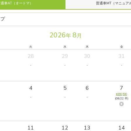
普通車AT（オートマ）
普通車MT（マニュア
2026
8
年
月
火
水
木
金
28
29
30
31
-
-
-
-
4
5
6
7
¥390,500
-
-
-
(08/22 卒)
◎
11
12
13
14