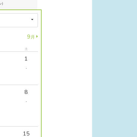
ル）
9
月
土
1
-
8
-
15