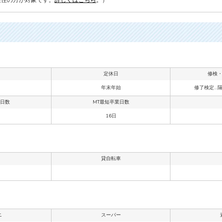
定休日
修検
年末年始
修了検定…
業日数
MT最短卒業日数
16日
貸自転車
ニ
スーパー