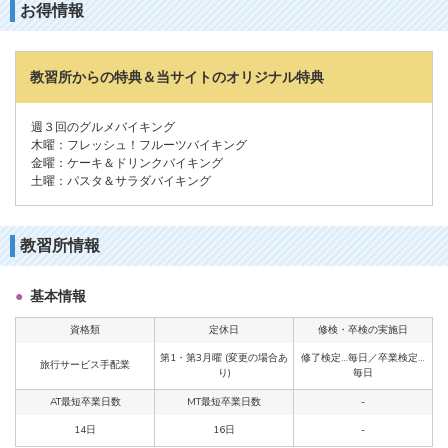
お得情報
教習所からの特典＆当サイトのオリジナル特典
週３回のグルメバイキング
木曜：フレッシュ！フルーツバイキング
金曜：ケーキ＆ドリンクバイキング
土曜：パスタ＆サラダバイキング
教習所情報
基本情報
資格類
定休日
修検・卒検の実施日
第1・第3月曜 (変更の場合あ
修了検定…毎日／卒業検定…
旅行サービス手配業
り)
毎日
AT最短卒業日数
MT最短卒業日数
-
14日
16日
-