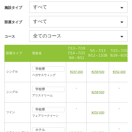
施設タイプ
部屋タイプ
コース
7/13～7/19
5/1～7/13
7/23～7/31
部屋タイプ
宿舎名
7/14～7/22
9/12～12/28
8/26～8/30
9/4～9/11
学校寮
シングル
¥297,000
¥258,500
¥352,000
ペガサスウィング
-
-
学校寮
シングル
¥258,500
アリスドリーム
-
-
学校寮
ツイン
¥253,000
フェアリークイーン
-
ホテル