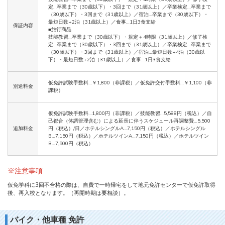
定…卒業まで（30歳以下）・3回まで（31歳以上）／卒業検定…卒業まで
（30歳以下）・3回まで（31歳以上）／宿泊…卒業まで（30歳以下）・
最短日数+2泊（31歳以上）／食事…1日3食支給
保証内容
■旅行商品
技能教習…卒業まで（30歳以下）・規定＋4時限（31歳以上）／修了検
定…卒業まで（30歳以下）・3回まで（31歳以上）／卒業検定…卒業まで
（30歳以下）・3回まで（31歳以上）／宿泊…最短日数+4泊（30歳以
下）・最短日数+2泊（31歳以上）／食事…1日3食支給
仮免許試験手数料…￥1,800（非課税）／仮免許交付手数料…￥1,100（非
別途料金
課税）
仮免許試験手数料…1,800円（非課税）／技能教習…5,588円（税込）／自
己都合（体調管理含む）による延長に伴うスケジュール再調整費…5,500
追加料金
円（税込）/日／ホテルシングルA…7,150円（税込）／ホテルシングル
B…7,150円（税込）／ホテルツインA…7,150円（税込）／ホテルツイン
B…7,500円（税込）
※注意事項
仮免学科に3回不合格の際は、自費で一時帰宅をして地元免許センターで仮免許取得
後、再入校となります。（再開時期は要相談）。
バイク・他車種 免許