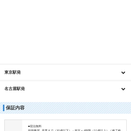
東京駅発
名古屋駅発
保証内容
■宿泊無料
技能教習…卒業まで（30歳以下）・規定＋4時限（31歳以上）／修了検