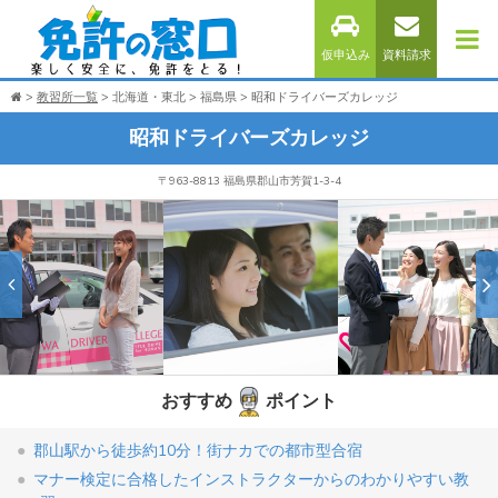
仮申込み
資料請求
教習所一覧
北海道・東北
福島県
昭和ドライバーズカレッジ
昭和ドライバーズカレッジ
〒963-8813 福島県郡山市芳賀1-3-4
おすすめ
ポイント
郡山駅から徒歩約10分！街ナカでの都市型合宿
マナー検定に合格したインストラクターからのわかりやすい教