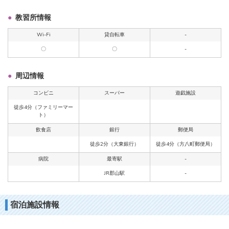
教習所情報
Wi-Fi
貸自転車
-
〇
〇
-
周辺情報
コンビニ
スーパー
遊戯施設
徒歩4分（ファミリーマー
ト）
飲食店
銀行
郵便局
徒歩2分（大東銀行）
徒歩4分（方八町郵便局）
病院
最寄駅
-
JR郡山駅
-
宿泊施設情報