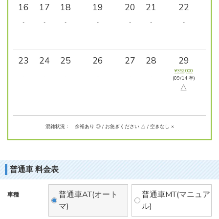
16
17
18
19
20
21
22
-
-
-
-
-
-
-
23
24
25
26
27
28
29
¥352,000
-
-
-
-
-
-
(09/14 卒)
△
混雑状況： 余裕あり ◎ / お急ぎください △ / 空きなし ×
普通車 料金表
普通車AT(オート
普通車MT(マニュア
車種
マ)
ル)