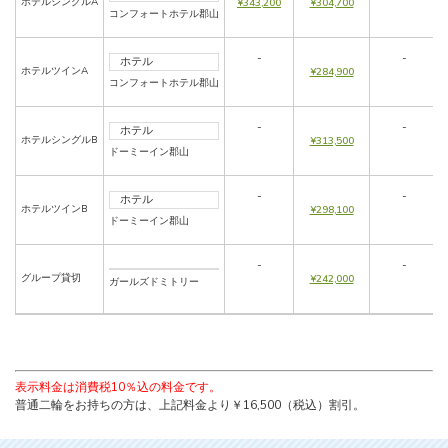
ホテルシングルA
¥343,200
¥304,700
コンフォートホテル郡山
-
-
ホテル
ホテルツインA
¥284,900
コンフォートホテル郡山
-
-
ホテル
ホテルシングルB
¥313,500
ドーミーイン郡山
-
-
ホテル
ホテルツインB
¥298,100
ドーミーイン郡山
-
-
グループ貸切
¥242,000
ガールズドミトリー
表示料金は消費税10％込の料金です。
普通二輪をお持ちの方は、上記料金より￥16,500（税込）割引。