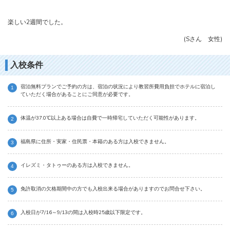
楽しい2週間でした。
(Sさん 女性)
入校条件
宿泊無料プランでご予約の方は、宿泊の状況により教習所費用負担でホテルに宿泊し
ていただく場合があることにご同意が必要です。
体温が37.0℃以上ある場合は自費で一時帰宅していただく可能性があります。
福島県に住所・実家・住民票・本籍のある方は入校できません。
イレズミ・タトゥーのある方は入校できません。
免許取消の欠格期間中の方でも入校出来る場合がありますのでお問合せ下さい。
入校日が7/16～9/13の間は入校時25歳以下限定です。