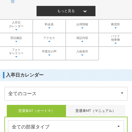
習
もっと見る
入卒日
料金表
お得情報
教習所
カレンダー
バイク
宿泊施設
アクセス
保証内容
他車種
フォト
卒業生の声
入校条件
ギャラリー
入卒日カレンダー
普通車AT（オートマ）
普通車MT（マニュアル）