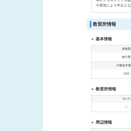
※状況により中止とな
教習所情報
基本情報
資格類
旅行業
AT最短卒
15日
教習所情報
Wi-Fi
〇
周辺情報