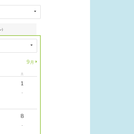
ル）
9
月
土
1
-
8
-