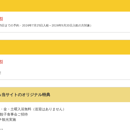
割引
15日までの予約・2026年7月25日入校～2026年9月20日入欧の方対象）
割引
定
＆当サイトのオリジナル特典
・金・土曜入浴無料（送迎はありません）
餃子食事会ご招待
チ観光実施
り