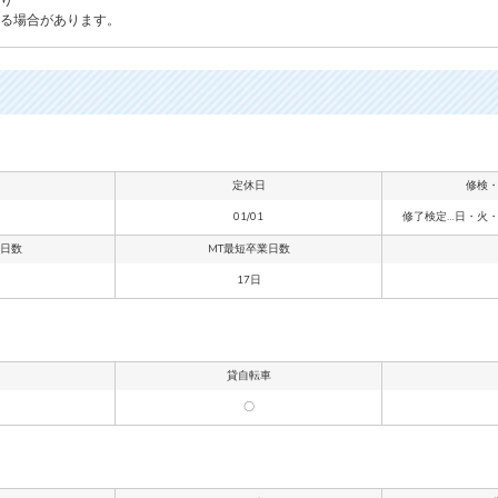
る場合があります。
定休日
修検
01/01
修了検定…日・火
業日数
MT最短卒業日数
17日
貸自転車
〇