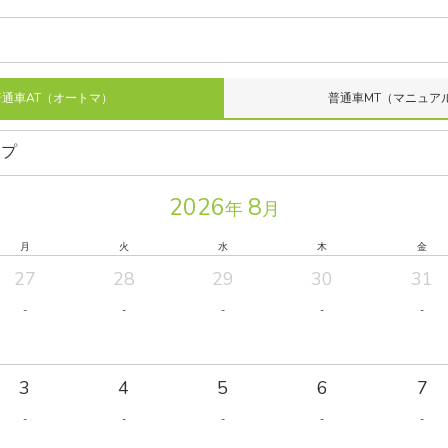
普通車AT（オートマ）
普通車MT（マニュア
2026
8
年
月
月
火
水
木
金
27
28
29
30
31
-
-
-
-
-
3
4
5
6
7
-
-
-
-
-