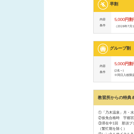
早割
5,000円
内容
条件
（2026年7月
グループ割
5,000円
内容
(2名～)
条件
※同日入校限
教習所からの特典
①「乃木温泉」月・水
②仮免合格時 宇都宮
③滞在中1回 那須プ
（繁忙期を除く）
④レンタルサイクルあ