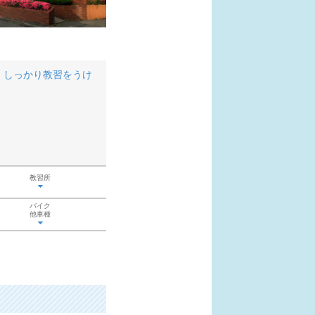
、しっかり教習をうけ
教習所
バイク
他車種