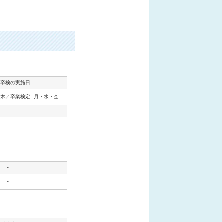
・卒検の実施日
・木／卒業検定…月・水・金
-
-
-
-