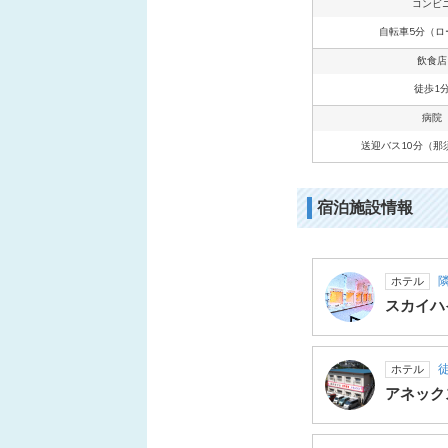
コンビ
自転車5分（ロ
飲食店
徒歩1
病院
送迎バス10分（那
宿泊施設情報
ホテル
スカイハ
徒
ホテル
アネック