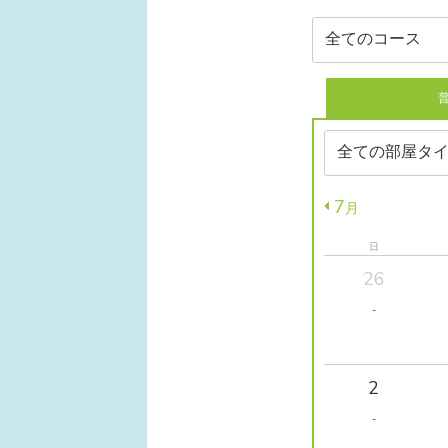
7
月
日
26
-
2
-