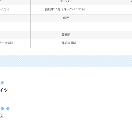
ニ
スーパー
ーソン）
自転車10分（ヨークベニマル）
銀行
分
最寄駅
須中央病院）
JR・那須塩原駅
隣接
イツ
歩1分
ス