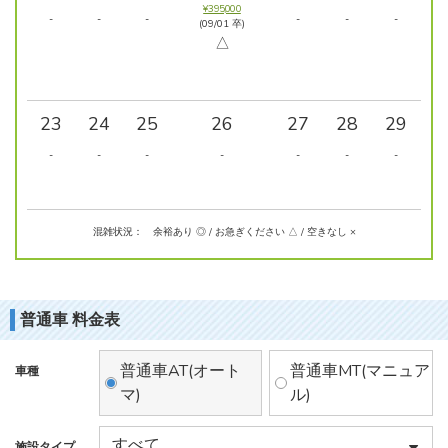
¥395,000
-
-
-
-
-
-
(09/01 卒)
△
23
24
25
26
27
28
29
-
-
-
-
-
-
-
混雑状況： 余裕あり ◎ / お急ぎください △ / 空きなし ×
普通車 料金表
普通車AT(オート
普通車MT(マニュア
車種
マ)
ル)
施設タイプ