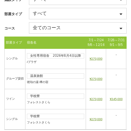
部屋タイプ
コース
7/1～7/24
7/28～7/31
部屋タイプ
宿舎名
8
9/8～12/16
9/1～9/5
-
女性専用宿舎 2026年8月4日以降
シングル
¥270,000
Jプラザ
-
温泉旅館
グループ貸切
¥270,000
琥珀の湯 欅の宿
学校寮
ツイン
¥270,000
¥345,000
フォレストさくら
-
学校寮
シングル
¥270,000
¥
フォレストさくら