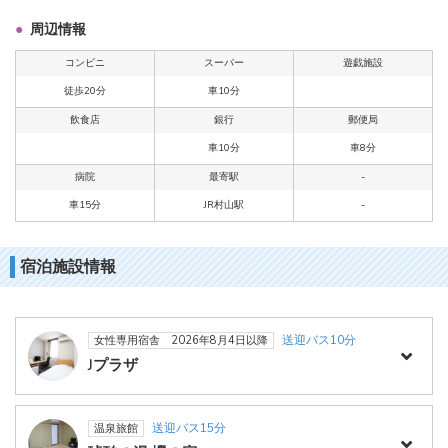
周辺情報
コンビニ
スーパー
遊戯施設
徒歩20分
車10分
飲食店
銀行
郵便局
車10分
車8分
病院
最寄駅
-
車15分
JR村山駅
-
宿泊施設情報
送迎バス10分
女性専用宿舎 2026年8月4日以降
Jプラザ
送迎バス15分
温泉旅館