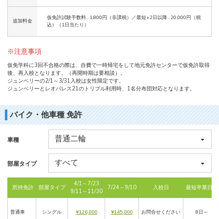
仮免許試験手数料…1,800円（非課税）／最短+2日以降…20,000円（税
追加料金
込）（1日当たり）
※注意事項
仮免学科に3回不合格の際は、自費で一時帰宅をして地元免許センターで仮免許取得
後、再入校となります。（再開時期は要相談）。
ジュンベリーの2/1～3/31入校は女性限定です。
ジュンベリーとレオパレス21のトリプル利用時、1名分布団対応となります。
バイク・他車種 免許
車種
部屋タイプ
4/1～7/23
所持免許
部屋タイプ
7/24～9/10
入校日
最短卒業日数
9/11～11/30
普通車
シングル
¥126,000
¥145,000
お問合せください
8日～