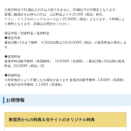
入校日時点で61歳以上の方は入校できません。60歳以下の方限定となります。
普通二輪免許をお持ちの方は、上記料金より￥20,000（税込）割引。
ツイン・トリプルのシングルユースは＋15,000円（税込）となります。※時期によ
り無料となります。詳細はお問合せください。
保証内容／別途料金／追加料金
◆保証内容
最短日数+1日まで無料 ※2日目以降は1日20,000円（税込）の延長料金が発生しま
す
◆追加料金
仮免学科試験手数料（再受験時）…16,800円（非課税）／最短日数+2日以降の延長
料金…20,000円（税込）/日
◆別途料金
※所持免許により不要になる場合があります 仮免許試験手数料…1,800円（非課税）
／仮免許交付手数料…1,100円（非課税）
お得情報
教習所からの特典＆当サイトのオリジナル特典