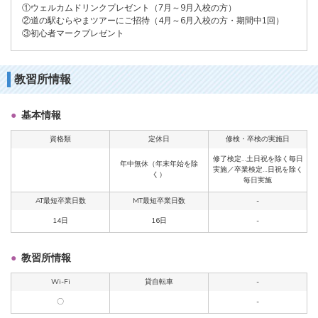
①ウェルカムドリンクプレゼント（7月～9月入校の方）
②道の駅むらやまツアーにご招待（4月～6月入校の方・期間中1回）
③初心者マークプレゼント
教習所情報
基本情報
資格類
定休日
修検・卒検の実施日
修了検定…土日祝を除く毎日
年中無休（年末年始を除
実施／卒業検定…日祝を除く
く）
毎日実施
AT最短卒業日数
MT最短卒業日数
-
14日
16日
-
教習所情報
Wi-Fi
貸自転車
-
〇
-