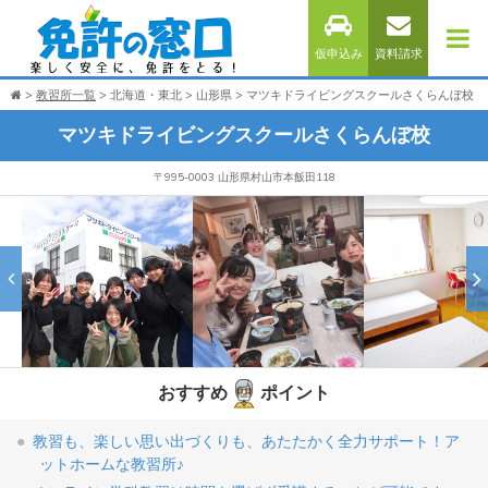
仮申込み
資料請求
教習所一覧
北海道・東北
山形県
マツキドライビングスクールさくらんぼ校
マツキドライビングスクールさくらんぼ校
〒995-0003 山形県村山市本飯田118
おすすめ
ポイント
教習も、楽しい思い出づくりも、あたたかく全力サポート！ア
ットホームな教習所♪