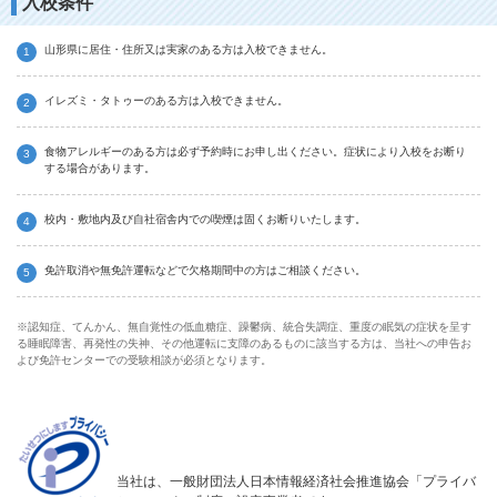
入校条件
山形県に居住・住所又は実家のある方は入校できません。
イレズミ・タトゥーのある方は入校できません。
食物アレルギーのある方は必ず予約時にお申し出ください。症状により入校をお断り
する場合があります。
校内・敷地内及び自社宿舎内での喫煙は固くお断りいたします。
免許取消や無免許運転などで欠格期間中の方はご相談ください。
※認知症、てんかん、無自覚性の低血糖症、躁鬱病、統合失調症、重度の眠気の症状を呈す
る睡眠障害、再発性の失神、その他運転に支障のあるものに該当する方は、当社への申告お
よび免許センターでの受験相談が必須となります。
当社は、一般財団法人日本情報経済社会推進協会「プライバ