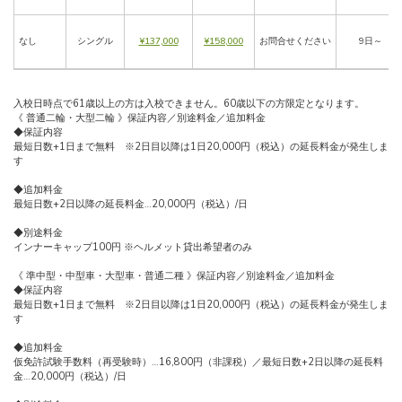
なし
シングル
¥137,000
¥158,000
お問合せください
9日～
入校日時点で61歳以上の方は入校できません。60歳以下の方限定となります。
《 普通二輪・大型二輪 》保証内容／別途料金／追加料金
◆保証内容
最短日数+1日まで無料 ※2日目以降は1日20,000円（税込）の延長料金が発生しま
す
◆追加料金
最短日数+2日以降の延長料金…20,000円（税込）/日
◆別途料金
インナーキャップ100円 ※ヘルメット貸出希望者のみ
《 準中型・中型車・大型車・普通二種 》保証内容／別途料金／追加料金
◆保証内容
最短日数+1日まで無料 ※2日目以降は1日20,000円（税込）の延長料金が発生しま
す
◆追加料金
仮免許試験手数料（再受験時）…16,800円（非課税）／最短日数+2日以降の延長料
金…20,000円（税込）/日