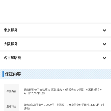
東京駅発
大阪駅発
名古屋駅発
保証内容
技能教習/修了検定/宿泊 共通...最短＋1日延長まで保証 ※延長2日目か
保証内容
ら1日20,000円追加
仮免許試験手数料…1,800円（非課税）／仮免許交付手数料…1,100円（非
別途料金
課税）