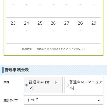
-
-
-
-
-
-
-
23
24
25
26
27
28
29
-
-
-
-
-
-
-
混雑状況： 余裕あり ◎ / お急ぎください △ / 空きなし ×
普通車 料金表
普通車AT(オート
普通車MT(マニュア
車種
マ)
ル)
施設タイプ