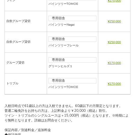
ツイン
¥270,000
パインツリーTOMOE
専用宿舎
自炊グループ貸切
¥250,000
パインツリーNagai
専用宿舎
自炊グループ貸切
¥250,000
パインツリーフレール
専用宿舎
グループ貸切
¥270,000
グリーンヒルズ１
専用宿舎
トリプル
¥270,000
パインツリーTOMOE
入校日時点で61歳以上の方は入校できません。60歳以下の方限定となります。
普通二輪免許をお持ちの方は、上記料金より￥20,000（税込）割引。
ツイン・トリプルのシングルユースは＋15,000円（税込）となります。※時期によ
り無料となります。詳細はお問合せください。
保証内容／別途料金／追加料金
◆保証内容