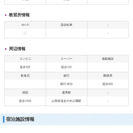
教習所情報
Wi-Fi
貸自転車
-
〇
-
周辺情報
コンビニ
スーパー
遊戯施設
徒歩5分
徒歩1分
飲食店
銀行
郵便局
銀行18分
徒歩6分
病院
最寄駅
-
徒歩15分
山形鉄道あやめ公園駅
-
宿泊施設情報