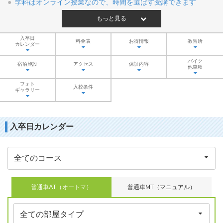
学科はオンライン授業なので、時間を選ばず受講できます
もっと見る
入卒日
料金表
お得情報
教習所
カレンダー
バイク
宿泊施設
アクセス
保証内容
他車種
フォト
入校条件
ギャラリー
入卒日カレンダー
普通車AT（オートマ）
普通車MT（マニュアル）