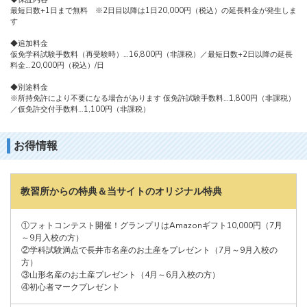
最短日数+1日まで無料 ※2日目以降は1日20,000円（税込）の延長料金が発生しま
す
◆追加料金
仮免学科試験手数料（再受験時）…16,800円（非課税）／最短日数+2日以降の延長
料金…20,000円（税込）/日
◆別途料金
※所持免許により不要になる場合があります 仮免許試験手数料…1,800円（非課税）
／仮免許交付手数料…1,100円（非課税）
お得情報
教習所からの特典＆当サイトのオリジナル特典
①フォトコンテスト開催！グランプリはAmazonギフト10,000円（7月
～9月入校の方）
②学科試験満点で長井市名産のお土産をプレゼント（7月～9月入校の
方）
③山形名産のお土産プレゼント（4月～6月入校の方）
④初心者マークプレゼント