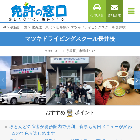
仮申込み
資料請求
教習所一覧
北海道・東北
山形県
マツキドライビングスクール長井校
マツキドライビングスクール長井校
〒993-0081 山形県長井市緑町7-45
おすすめ
ポイント
ほとんどの宿舎が徒歩圏内で便利。食事も毎日メニューが変わ
るので色々楽しめます