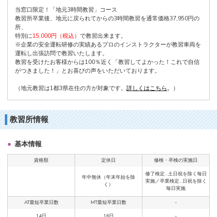
当窓口限定！「地元3時間教習」コース
教習所卒業後、地元に戻られてからの3時間教習を通常価格37,950円の
所、
特別に
15,000円（税込）
で教習出来ます。
※企業の安全運転研修の実績あるプロのインストラクターが教習車両を
運転し出張訪問で教習いたします。
教習を受けたお客様からは100％近く「教習してよかった！これで自信
がつきました！」とお喜びの声をいただいております。
（地元教習は1都3県在住の方が対象です。
詳しくはこちら
。
）
教習所情報
基本情報
資格類
定休日
修検・卒検の実施日
修了検定…土日祝を除く毎日
年中無休（年末年始を除
実施／卒業検定…日祝を除く
く）
毎日実施
AT最短卒業日数
MT最短卒業日数
-
14日
16日
-