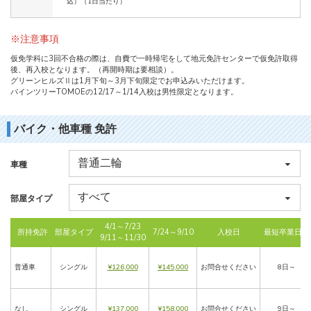
込）（1日当たり）
※注意事項
仮免学科に3回不合格の際は、自費で一時帰宅をして地元免許センターで仮免許取得
後、再入校となります。（再開時期は要相談）。
グリーンヒルズⅡは1月下旬～3月下旬限定でお申込みいただけます。
パインツリーTOMOEの12/17～1/14入校は男性限定となります。
バイク・他車種 免許
車種
部屋タイプ
4/1～7/23
所持免許
部屋タイプ
7/24～9/10
入校日
最短卒業日数
9/11～11/30
普通車
シングル
¥126,000
¥145,000
お問合せください
8日～
なし
シングル
¥137,000
¥158,000
お問合せください
9日～