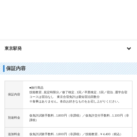
東京駅発
保証内容
■旅行商品
技能教習…規定時限分／修了検定…1回／卒業検定…1回／宿泊…通学合宿
保証内容
コースは宿泊なし 東京合宿免許は最短宿泊回数分
※食事はありません。各自お好きなものをお召し上がりください。
仮免許試験手数料…1,800円（非課税）／仮免許交付手数料…1,100円（非
別途料金
課税）
追加料金
仮免許試験手数料…1,800円（非課税）／技能教習…￥4,400（税込）