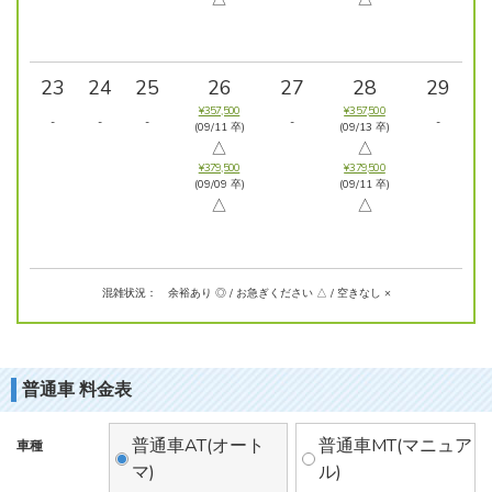
23
24
25
26
27
28
29
¥357,500
¥357,500
-
-
-
-
-
(09/11 卒)
(09/13 卒)
△
△
¥379,500
¥379,500
(09/09 卒)
(09/11 卒)
△
△
混雑状況： 余裕あり ◎ / お急ぎください △ / 空きなし ×
普通車 料金表
普通車AT(オート
普通車MT(マニュア
車種
マ)
ル)