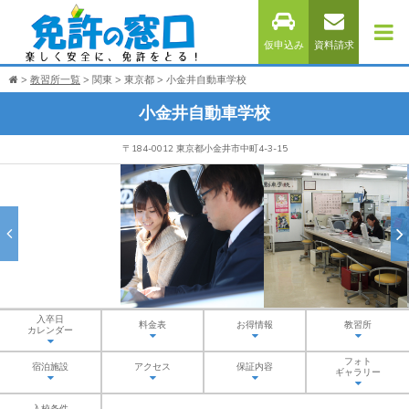
仮申込み
資料請求
教習所一覧
関東
東京都
小金井自動車学校
小金井自動車学校
〒184-0012 東京都小金井市中町4-3-15
入卒日
料金表
お得情報
教習所
カレンダー
フォト
宿泊施設
アクセス
保証内容
ギャラリー
入校条件