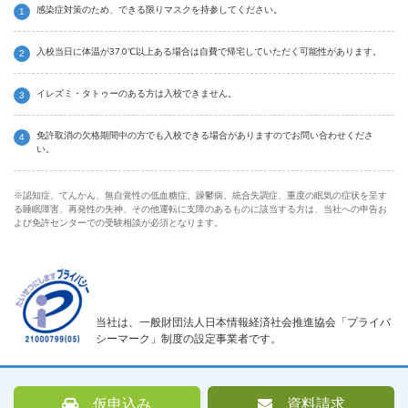
感染症対策のため、できる限りマスクを持参してください。
入校当日に体温が37.0℃以上ある場合は自費で帰宅していただく可能性があります。
イレズミ・タトゥーのある方は入校できません。
免許取消の欠格期間中の方でも入校できる場合がありますのでお問い合わせくださ
い。
※認知症、てんかん、無自覚性の低血糖症、躁鬱病、統合失調症、重度の眠気の症状を呈す
る睡眠障害、再発性の失神、その他運転に支障のあるものに該当する方は、当社への申告お
よび免許センターでの受験相談が必須となります。
当社は、一般財団法人日本情報経済社会推進協会「プライバ
シーマーク」制度の設定事業者です。
仮申込み
資料請求