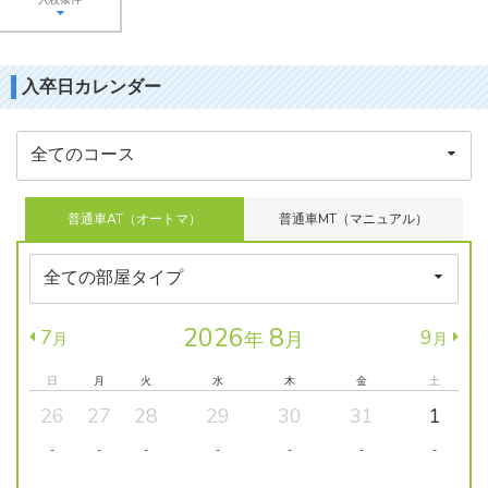
入卒日カレンダー
普通車AT（オートマ）
普通車MT（マニュアル）
2026
8
7
9
年
月
月
月
日
月
火
水
木
金
土
26
27
28
29
30
31
1
-
-
-
-
-
-
-