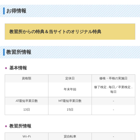
お得情報
教習所からの特典＆当サイトのオリジナル特典
教習所情報
基本情報
資格類
定休日
修検・卒検の実施日
修了検定…毎日／卒業検定…
年末年始
毎日
AT最短卒業日数
MT最短卒業日数
-
13日
15日
-
教習所情報
Wi-Fi
貸自転車
-