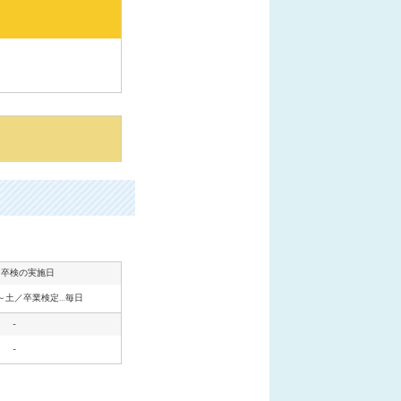
・卒検の実施日
～土／卒業検定…毎日
-
-