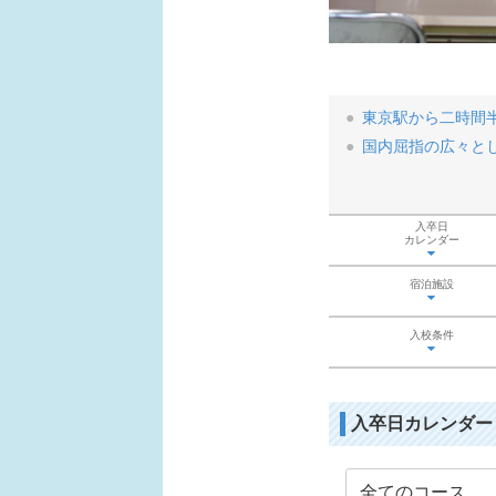
東京駅から二時間
国内屈指の広々と
入卒日
カレンダー
宿泊施設
入校条件
入卒日カレンダー