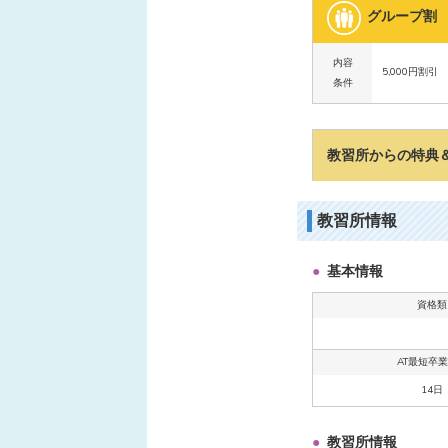
グループ割
内容
5,000円割
条件
教習所からの特典
教習所情報
基本情報
資格類
AT最短卒
14日
教習所情報