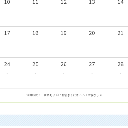
10
11
12
13
14
-
-
-
-
-
17
18
19
20
21
-
-
-
-
-
24
25
26
27
28
-
-
-
-
-
混雑状況： 余裕あり ◎ / お急ぎください △ / 空きなし ×