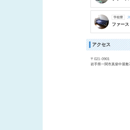
ス
学校寮
ファース
アクセス
〒021-0901
岩手県一関市真柴中屋敷70