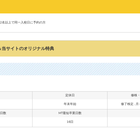
引 2名以上で同一入校日に予約の方
＆当サイトのオリジナル特典
定休日
修検
年末年始
修了検定…月
業日数
MT最短卒業日数
16日