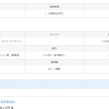
貸自転車
〇（3時間100円）
ニ
スーパー
・ファミリーマート）
バス5
銀行
ーメン屋、蕎麦屋）
バス5分（岩手銀行）
最寄駅
分
JR一ノ関駅
習所敷地内
トハウス