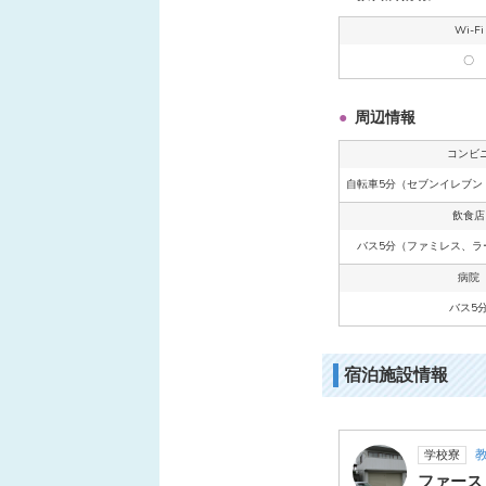
Wi-Fi
〇
周辺情報
コンビ
自転車5分（セブンイレブン
飲食店
バス5分（ファミレス、ラ
病院
バス5
宿泊施設情報
教
学校寮
ファース