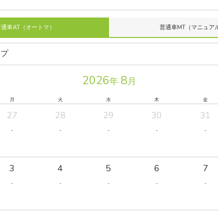
普通車AT（オートマ）
普通車MT（マニュア
2026
8
年
月
月
火
水
木
金
27
28
29
30
31
-
-
-
-
-
3
4
5
6
7
-
-
-
-
-