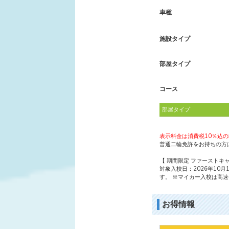
車種
施設タイプ
部屋タイプ
コース
部屋タイプ
表示料金は消費税10％込
普通二輪免許をお持ちの方は
【 期間限定 ファーストキ
対象入校日：2026年10月
す。 ※マイカー入校は高
お得情報