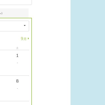
ル）
9
月
土
1
-
8
-