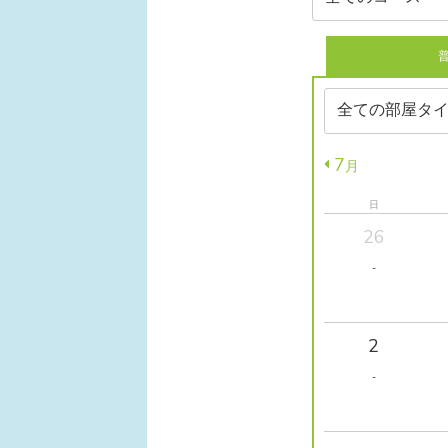
7
月
日
26
-
2
-